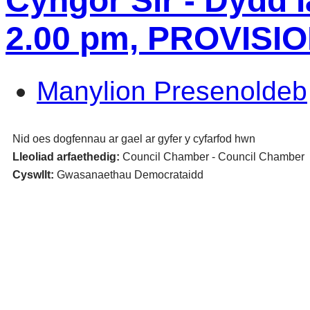
Cyngor Sir - Dydd 
2.00 pm, PROVISI
Manylion Presenoldeb
Nid oes dogfennau ar gael ar gyfer y cyfarfod hwn
Lleoliad arfaethedig:
Council Chamber - Council Chamber
Cyswllt:
Gwasanaethau Democrataidd