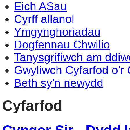
Eich ASau
Cyrff allanol
Ymgynghoriadau
Dogfennau Chwilio
Tanysgrifiwch am ddi
Gwyliwch Cyfarfod o'r
Beth sy'n newydd
Cyfarfod