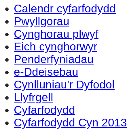
Calendr cyfarfodydd
Pwyllgorau
Cynghorau plwyf
Eich cynghorwyr
Penderfyniadau
e-Ddeisebau
Cynlluniau'r Dyfodol
Llyfrgell
Cyfarfodydd
Cyfarfodydd Cyn 2013