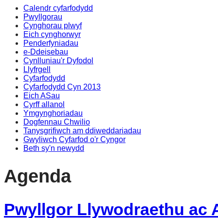
Calendr cyfarfodydd
eitem
Pwyllgorau
5.
Cynghorau plwyf
Eich cynghorwyr
Penderfyniadau
e-Ddeisebau
Cynlluniau'r Dyfodol
Llyfrgell
Cyfarfodydd
Cyfarfodydd Cyn 2013
Eich ASau
Cyrff allanol
Ymgynghoriadau
Dogfennau Chwilio
Tanysgrifiwch am ddiweddariadau
Gwyliwch Cyfarfod o'r Cyngor
Beth sy'n newydd
Agenda
Pwyllgor Llywodraethu ac A