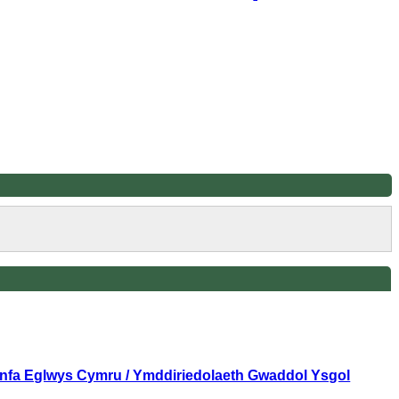
ronfa Eglwys Cymru / Ymddiriedolaeth Gwaddol Ysgol