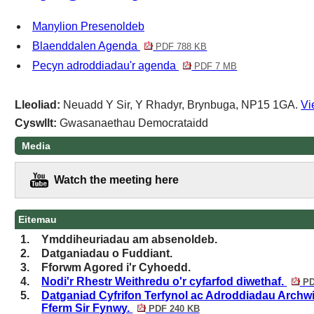
Manylion Presenoldeb
Blaenddalen Agenda
PDF 788 KB
Pecyn adroddiadau'r agenda
PDF 7 MB
Lleoliad:
Neuadd Y Sir, Y Rhadyr, Brynbuga, NP15 1GA.
Vi
Cyswllt:
Gwasanaethau Democrataidd
Media
Watch the meeting here
Eitemau
1.
Ymddiheuriadau am absenoldeb.
2.
Datganiadau o Fuddiant.
3.
Fforwm Agored i'r Cyhoedd.
4.
Nodi'r Rhestr Weithredu o'r cyfarfod diwethaf.
PD
5.
Datganiad Cyfrifon Terfynol ac Adroddiadau Archw
Fferm Sir Fynwy.
PDF 240 KB