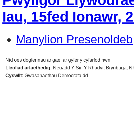
Pwyllgor Llywodrae
Iau, 15fed Ionawr,
Manylion Presenoldeb
Nid oes dogfennau ar gael ar gyfer y cyfarfod hwn
Lleoliad arfaethedig:
Neuadd Y Sir, Y Rhadyr, Brynbuga, 
Cyswllt:
Gwasanaethau Democrataidd