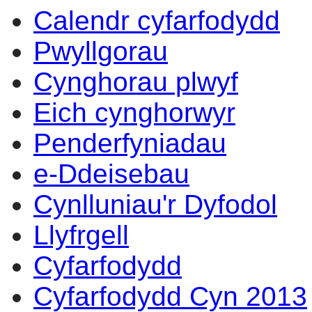
Calendr cyfarfodydd
Pwyllgorau
Cynghorau plwyf
Eich cynghorwyr
Penderfyniadau
e-Ddeisebau
Cynlluniau'r Dyfodol
Llyfrgell
Cyfarfodydd
Cyfarfodydd Cyn 2013