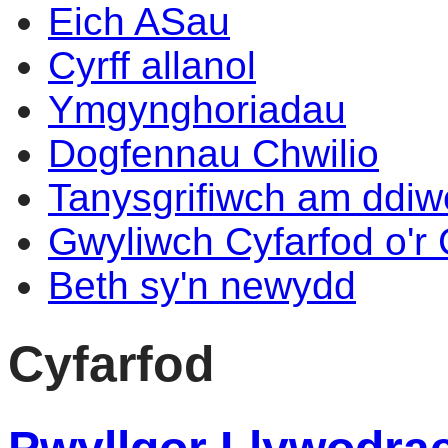
Eich ASau
Cyrff allanol
Ymgynghoriadau
Dogfennau Chwilio
Tanysgrifiwch am ddi
Gwyliwch Cyfarfod o'r
Beth sy'n newydd
Cyfarfod