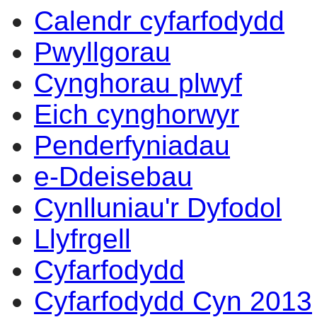
Calendr cyfarfodydd
Pwyllgorau
Cynghorau plwyf
Eich cynghorwyr
Penderfyniadau
e-Ddeisebau
Cynlluniau'r Dyfodol
Llyfrgell
Cyfarfodydd
Cyfarfodydd Cyn 2013