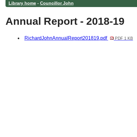
Library home
-
Councillor John
Annual Report - 2018-19
RichardJohnAnnualReport201819.pdf
PDF 1 KB