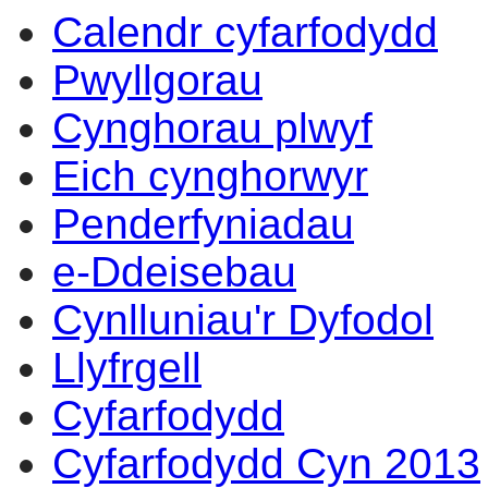
Calendr cyfarfodydd
Pwyllgorau
Cynghorau plwyf
Eich cynghorwyr
Penderfyniadau
e-Ddeisebau
Cynlluniau'r Dyfodol
Llyfrgell
Cyfarfodydd
Cyfarfodydd Cyn 2013