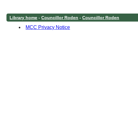
Library home
-
Councillor Roden
-
Councillor Roden
MCC Privacy Notice