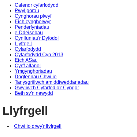
Calendr cyfarfodydd
Pwyllgorau
Cynghorau plwyf
Eich cynghorwyr
Penderfyniadau
e-Ddeisebau
Cynlluniau'r Dyfodol
Llyfrgell
Cyfarfodydd
Cyfarfodydd Cyn 2013
Eich ASau
Cyrff allanol
Ymgynghoriadau
Dogfennau Chwilio
Tanysgrifiwch am ddiweddariadau
Gwyliwch Cyfarfod o'r Cyngor
Beth sy'n newydd
Llyfrgell
Chwilio drwy'r llyfrgell