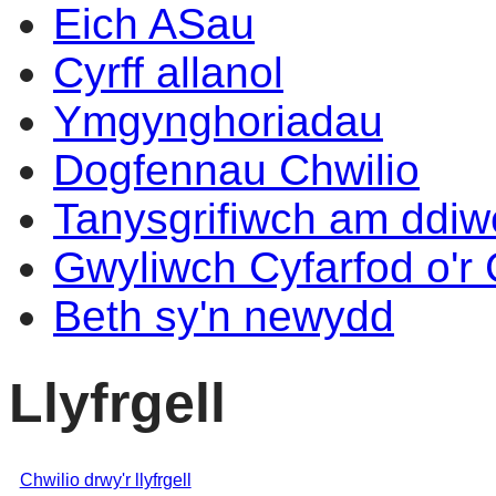
Eich ASau
Cyrff allanol
Ymgynghoriadau
Dogfennau Chwilio
Tanysgrifiwch am ddi
Gwyliwch Cyfarfod o'r
Beth sy'n newydd
Llyfrgell
Chwilio drwy'r llyfrgell