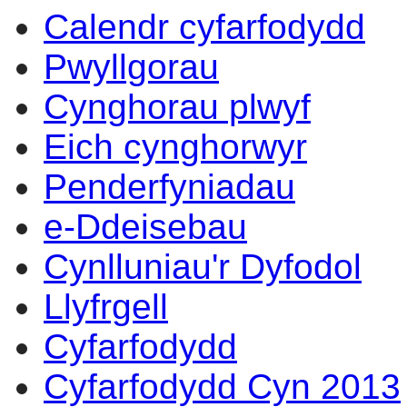
Calendr cyfarfodydd
Pwyllgorau
Cynghorau plwyf
Eich cynghorwyr
Penderfyniadau
e-Ddeisebau
Cynlluniau'r Dyfodol
Llyfrgell
Cyfarfodydd
Cyfarfodydd Cyn 2013