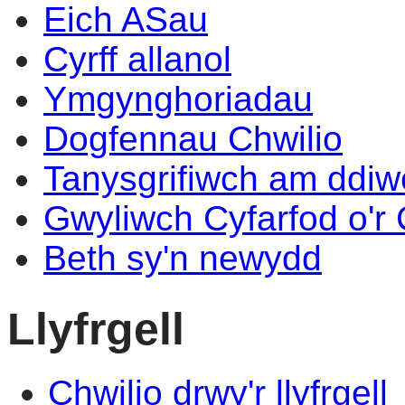
Eich ASau
Cyrff allanol
Ymgynghoriadau
Dogfennau Chwilio
Tanysgrifiwch am ddi
Gwyliwch Cyfarfod o'r
Beth sy'n newydd
Llyfrgell
Chwilio drwy'r llyfrgell