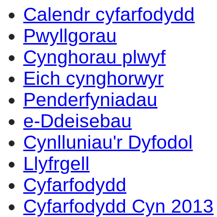
Calendr cyfarfodydd
Pwyllgorau
Cynghorau plwyf
Eich cynghorwyr
Penderfyniadau
e-Ddeisebau
Cynlluniau'r Dyfodol
Llyfrgell
Cyfarfodydd
Cyfarfodydd Cyn 2013