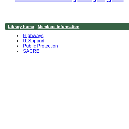
Library home
-
Members Information
Highways
IT Support
Public Protection
SACRE