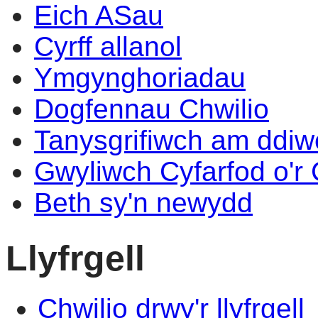
Eich ASau
Cyrff allanol
Ymgynghoriadau
Dogfennau Chwilio
Tanysgrifiwch am ddi
Gwyliwch Cyfarfod o'r
Beth sy'n newydd
Llyfrgell
Chwilio drwy'r llyfrgell