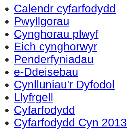
Calendr cyfarfodydd
Pwyllgorau
Cynghorau plwyf
Eich cynghorwyr
Penderfyniadau
e-Ddeisebau
Cynlluniau'r Dyfodol
Llyfrgell
Cyfarfodydd
Cyfarfodydd Cyn 2013