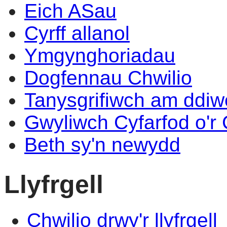
Eich ASau
Cyrff allanol
Ymgynghoriadau
Dogfennau Chwilio
Tanysgrifiwch am ddi
Gwyliwch Cyfarfod o'r
Beth sy'n newydd
Llyfrgell
Chwilio drwy'r llyfrgell