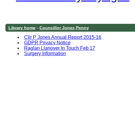
Library home
-
Councillor Jones Penny
Cllr P Jones Annual Report 2015-16
GDPR Privacy Notice
Raglan Llanover In Touch Feb 17
Surgery Information