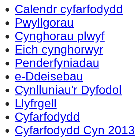
Calendr cyfarfodydd
Pwyllgorau
Cynghorau plwyf
Eich cynghorwyr
Penderfyniadau
e-Ddeisebau
Cynlluniau'r Dyfodol
Llyfrgell
Cyfarfodydd
Cyfarfodydd Cyn 2013