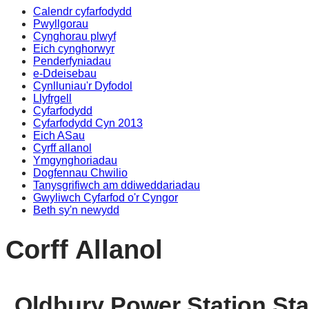
Calendr cyfarfodydd
Pwyllgorau
Cynghorau plwyf
Eich cynghorwyr
Penderfyniadau
e-Ddeisebau
Cynlluniau'r Dyfodol
Llyfrgell
Cyfarfodydd
Cyfarfodydd Cyn 2013
Eich ASau
Cyrff allanol
Ymgynghoriadau
Dogfennau Chwilio
Tanysgrifiwch am ddiweddariadau
Gwyliwch Cyfarfod o'r Cyngor
Beth sy'n newydd
Corff Allanol
Oldbury Power Station St