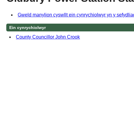
Gweld manylion cyswllt ein cynrychiolwyr yn y sefydli
Ein cynrychiolwyr
County Councillor John Crook