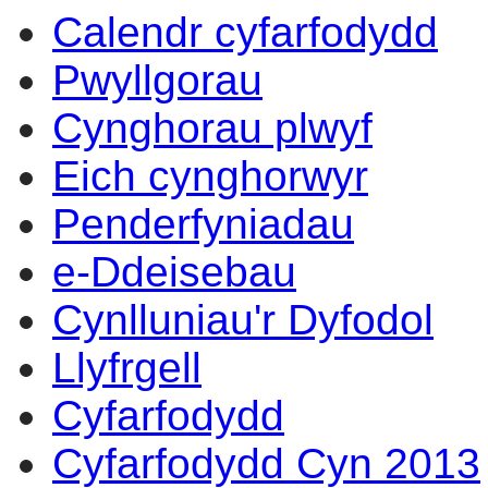
Calendr cyfarfodydd
Pwyllgorau
Cynghorau plwyf
Eich cynghorwyr
Penderfyniadau
e-Ddeisebau
Cynlluniau'r Dyfodol
Llyfrgell
Cyfarfodydd
Cyfarfodydd Cyn 2013