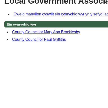
Local Government Associa
Gweld manylion cyswllt ein cynrychiolwyr yn y sefydli
Ein cynrychiolwyr
County Councillor Mary Ann Brocklesby
County Councillor Paul Griffiths