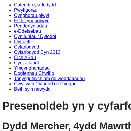
Calendr cyfarfodydd
Pwyllgorau
Cynghorau plwyf
Eich cynghorwyr
Penderfyniadau
e-Ddeisebau
Cynlluniau'r Dyfodol
Llyfrgell
Cyfarfodydd
Cyfarfodydd Cyn 2013
Eich ASau
Cyrff allanol
Ymgynghoriadau
Dogfennau Chwilio
Tanysgrifiwch am ddiweddariadau
Gwyliwch Cyfarfod o'r Cyngor
Beth sy'n newydd
Presenoldeb yn y cyfarf
Dydd Mercher, 4ydd Mawrth