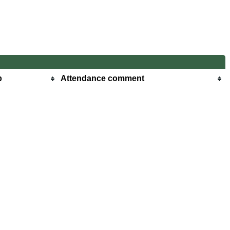
b
Attendance comment
l
l
l
l
l
l
l
l
l