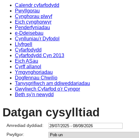
Calendr cyfarfodydd
Pwyllgorau
Cynghorau plwyf
Eich cynghorwyr
Penderfyniadau
e-Ddeisebau
Cynlluniau'r Dyfodol
Llyfrgell
Cyfarfodydd
Cyfarfodydd Cyn 2013
Eich ASau
Cyrff allanol
Ymgynghoriadau
Dogfennau Chwilio
Tanysgrifiwch am ddiweddariadau
Gwyliwch Cyfarfod o'r Cyngor
Beth sy'n newydd
Datgan cysylltiad
Amrediad dyddiad:
Pwyllgor: