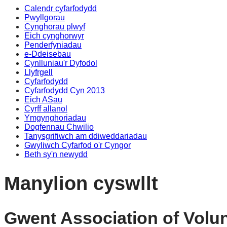
Calendr cyfarfodydd
Pwyllgorau
Cynghorau plwyf
Eich cynghorwyr
Penderfyniadau
e-Ddeisebau
Cynlluniau'r Dyfodol
Llyfrgell
Cyfarfodydd
Cyfarfodydd Cyn 2013
Eich ASau
Cyrff allanol
Ymgynghoriadau
Dogfennau Chwilio
Tanysgrifiwch am ddiweddariadau
Gwyliwch Cyfarfod o'r Cyngor
Beth sy'n newydd
Manylion cyswllt
Gwent Association of Volu