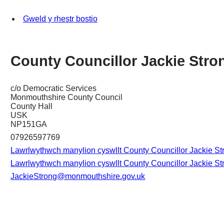
Gweld y rhestr bostio
County Councillor Jackie Stro
c/o Democratic Services
Monmouthshire County Council
County Hall
USK
NP151GA
07926597769
Lawrlwythwch manylion cyswllt County Councillor Jackie Str
Lawrlwythwch manylion cyswllt County Councillor Jackie Str
JackieStrong@monmouthshire.gov.uk