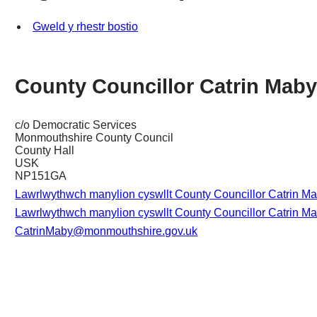
Gweld y rhestr bostio
County Councillor Catrin Mab
c/o Democratic Services
Monmouthshire County Council
County Hall
USK
NP151GA
Lawrlwythwch manylion cyswllt County Councillor Catrin Ma
Lawrlwythwch manylion cyswllt County Councillor Catrin Mab
CatrinMaby@monmouthshire.gov.uk