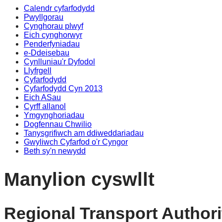
Calendr cyfarfodydd
Pwyllgorau
Cynghorau plwyf
Eich cynghorwyr
Penderfyniadau
e-Ddeisebau
Cynlluniau'r Dyfodol
Llyfrgell
Cyfarfodydd
Cyfarfodydd Cyn 2013
Eich ASau
Cyrff allanol
Ymgynghoriadau
Dogfennau Chwilio
Tanysgrifiwch am ddiweddariadau
Gwyliwch Cyfarfod o'r Cyngor
Beth sy'n newydd
Manylion cyswllt
Regional Transport Authori