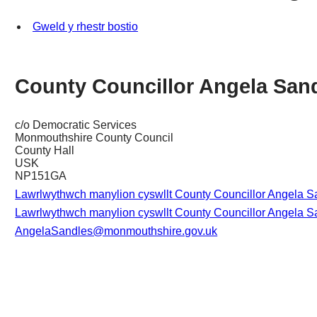
Gweld y rhestr bostio
County Councillor Angela San
c/o Democratic Services
Monmouthshire County Council
County Hall
USK
NP151GA
Lawrlwythwch manylion cyswllt County Councillor Angela Sa
Lawrlwythwch manylion cyswllt County Councillor Angela San
AngelaSandles@monmouthshire.gov.uk