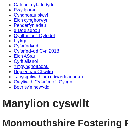
Calendr cyfarfodydd
Pwyllgorau
Cynghorau plwyf
Eich cynghorwyr
Penderfyniadau
e-Ddeisebau
Cynlluniau'r Dyfodol
Llyfrgell
Cyfarfodydd
Cyfarfodydd Cyn 2013
Eich ASau
Cyrff allanol
Ymgynghoriadau
Dogfennau Chwilio
Tanysgrifiwch am ddiweddariadau
Gwyliwch Cyfarfod o'r Cyngor
Beth sy'n newydd
Manylion cyswllt
Monmouthshire Fostering 