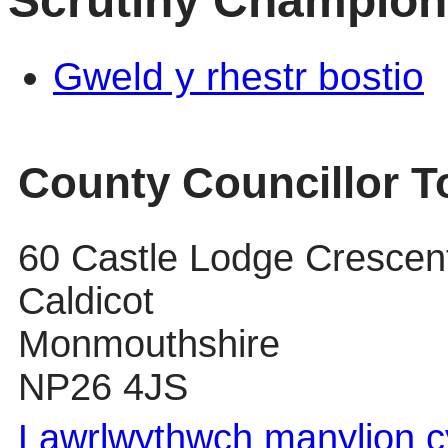
Scrutiny Champion
Gweld y rhestr bostio
County Councillor 
60 Castle Lodge Crescen
Caldicot
Monmouthshire
NP26 4JS
Lawrlwythwch manylion cy