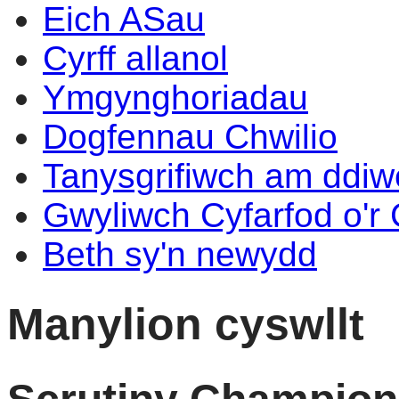
Eich ASau
Cyrff allanol
Ymgynghoriadau
Dogfennau Chwilio
Tanysgrifiwch am ddi
Gwyliwch Cyfarfod o'r
Beth sy'n newydd
Manylion cyswllt