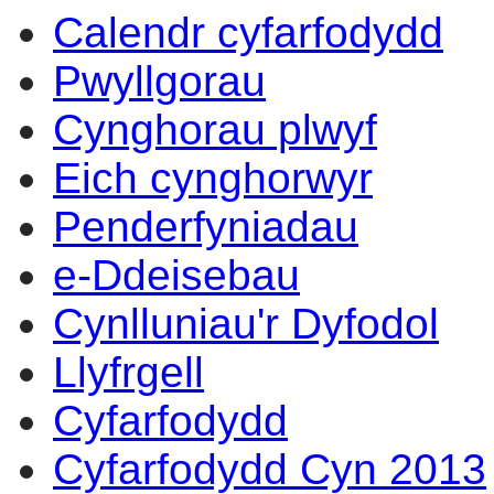
Calendr cyfarfodydd
Pwyllgorau
Cynghorau plwyf
Eich cynghorwyr
Penderfyniadau
e-Ddeisebau
Cynlluniau'r Dyfodol
Llyfrgell
Cyfarfodydd
Cyfarfodydd Cyn 2013