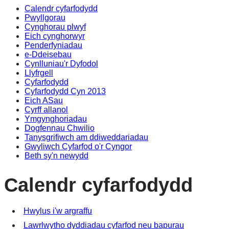
Calendr cyfarfodydd
of
of
of
of
of
am
pm
pm
Pwyllgorau
Cynghorau plwyf
Eich cynghorwyr
Penderfyniadau
e-Ddeisebau
Cynlluniau'r Dyfodol
Llyfrgell
Cyfarfodydd
Cyfarfodydd Cyn 2013
Eich ASau
Cyrff allanol
Ymgynghoriadau
Dogfennau Chwilio
Tanysgrifiwch am ddiweddariadau
Gwyliwch Cyfarfod o'r Cyngor
Beth sy'n newydd
Calendr cyfarfodydd
Hwylus i'w argraffu
Lawrlwytho dyddiadau cyfarfod neu bapurau