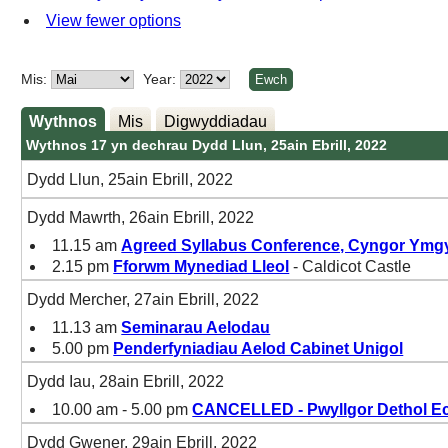
View fewer options
Mis:
Year:
Wythnos
Mis
Digwyddiadau
Wythnos 17 yn dechrau Dydd Llun, 25ain Ebrill, 2022
Dydd Llun, 25ain Ebrill, 2022
Dydd Mawrth, 26ain Ebrill, 2022
11.15 am
Agreed Syllabus Conference, Cyngor Ymgy
2.15 pm
Fforwm Mynediad Lleol
- Caldicot Castle
Dydd Mercher, 27ain Ebrill, 2022
11.13 am
Seminarau Aelodau
5.00 pm
Penderfyniadiau Aelod Cabinet Unigol
Dydd Iau, 28ain Ebrill, 2022
10.00 am - 5.00 pm
CANCELLED - Pwyllgor Dethol E
Dydd Gwener, 29ain Ebrill, 2022