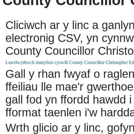
County Councillor
Cliciwch ar y linc a ganlyn
electronig CSV, yn cynnwy
County Councillor Christ
Gall y rhan fwyaf o ragle
ffeiliau lle mae'r gwert
gall fod yn ffordd hawdd
fformat taenlen i'w har
Wrth glicio ar y linc, gofynn