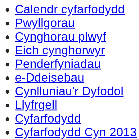
Calendr cyfarfodydd
Pwyllgorau
Cynghorau plwyf
Eich cynghorwyr
Penderfyniadau
e-Ddeisebau
Cynlluniau'r Dyfodol
Llyfrgell
Cyfarfodydd
Cyfarfodydd Cyn 2013