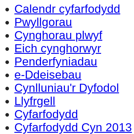
Calendr cyfarfodydd
14:00
14:00
14:00
14:00
13:00
14:00
14:00
09:30
17:00
14:00
10:00
10:00
10:00
10:00
Pwyllgorau
Cynghorau plwyf
Eich cynghorwyr
Penderfyniadau
e-Ddeisebau
Cynlluniau'r Dyfodol
Llyfrgell
Cyfarfodydd
Cyfarfodydd Cyn 2013