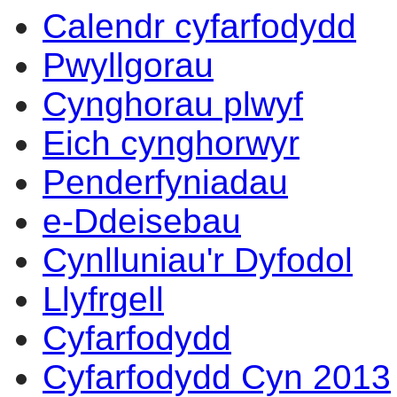
Calendr cyfarfodydd
14:00
14:00
14:00
14:00
14:00
14:00
14:
14:
14:
10
11
14
18
13
10
10
14
14
Pwyllgorau
Cynghorau plwyf
Eich cynghorwyr
Penderfyniadau
e-Ddeisebau
Cynlluniau'r Dyfodol
Llyfrgell
Cyfarfodydd
Cyfarfodydd Cyn 2013