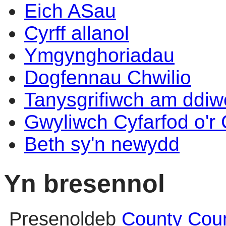
Eich ASau
Cyrff allanol
Ymgynghoriadau
Dogfennau Chwilio
Tanysgrifiwch am ddi
Gwyliwch Cyfarfod o'r
Beth sy'n newydd
Yn bresennol
Presenoldeb
County Coun