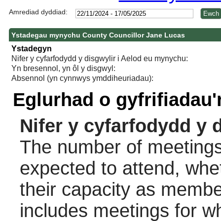
Amrediad dyddiad:
Ystadegau mynychu County Councillor Jane Lucas
Ystadegyn
Nifer y cyfarfodydd y disgwylir i Aelod eu mynychu:
Yn bresennol, yn ôl y disgwyl:
Absennol (yn cynnwys ymddiheuriadau):
Eglurhad o gyfrifiadau
Nifer y cyfarfodydd y 
The number of meetings 
expected to attend, wheth
their capacity as membe
includes meetings for w