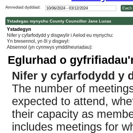
Amrediad dyddiad:
Ystadegau mynychu County Councillor Jane Lucas
Ystadegyn
Nifer y cyfarfodydd y disgwylir i Aelod eu mynychu:
Yn bresennol, yn ôl y disgwyl:
Absennol (yn cynnwys ymddiheuriadau):
Eglurhad o gyfrifiadau
Nifer y cyfarfodydd y 
The number of meetings 
expected to attend, wheth
their capacity as membe
includes meetings for w