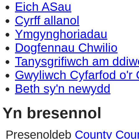
Eich ASau
Cyrff allanol
Ymgynghoriadau
Dogfennau Chwilio
Tanysgrifiwch am ddi
Gwyliwch Cyfarfod o'r
Beth sy'n newydd
Yn bresennol
Presenoldeb
County Coun