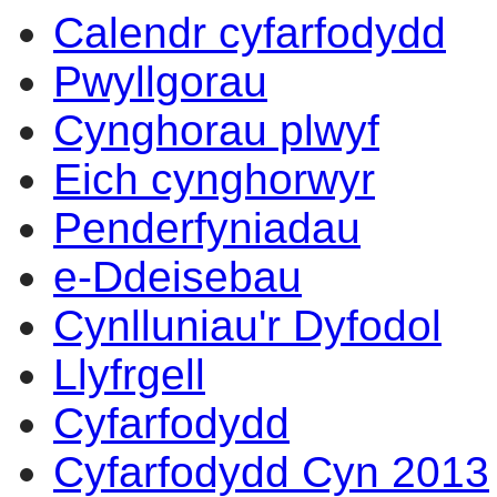
Calendr cyfarfodydd
14:00
14:00
14:00
10:
16:
14:
14:
14:
10
17
17
14
17
14
14
10
Pwyllgorau
Cynghorau plwyf
Eich cynghorwyr
Penderfyniadau
e-Ddeisebau
Cynlluniau'r Dyfodol
Llyfrgell
Cyfarfodydd
Cyfarfodydd Cyn 2013