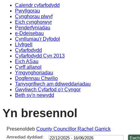
Calendr cyfarfodydd
Pwyllgorau
Cynghorau plwyf
Eich cynghorwyr
Penderfyniadau
e-Ddeisebau
Cynlluniau'r Dyfodol
Llyfrgell
Cyfarfodydd
Cyfarfodydd Cyn 2013
Eich ASau
Cyrff allanol
Ymgynghoriadau
Dogfennau Chwilio
Tanysgrifiwch am ddiweddariadau
Gwyliwch Cyfarfod o'r Cyngor
Beth sy'n newydd
Yn bresennol
Presenoldeb
County Councillor Rachel Garrick
Amrediad dyddiad: