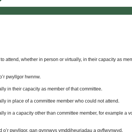
o attend, whether in person or virtually, in their capacity as me
 o’r pwyllgor hwnnw.
lly in their capacity as member of that committee.
ually in place of a committee member who could not attend.
ally in a capacity other than committee member, for example a vol
d o’r pwyllgor, gan gynnwys ymddiheuriadau a gyflwynwyd.