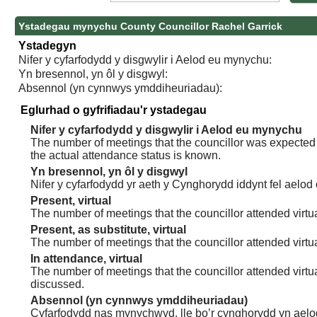
Ystadegau mynychu County Councillor Rachel Garrick
Ystadegyn
Nifer y cyfarfodydd y disgwylir i Aelod eu mynychu:
Yn bresennol, yn ôl y disgwyl:
Absennol (yn cynnwys ymddiheuriadau):
Eglurhad o gyfrifiadau'r ystadegau
Nifer y cyfarfodydd y disgwylir i Aelod eu mynychu
The number of meetings that the councillor was expected t
the actual attendance status is known.
Yn bresennol, yn ôl y disgwyl
Nifer y cyfarfodydd yr aeth y Cynghorydd iddynt fel aelod
Present, virtual
The number of meetings that the councillor attended virtua
Present, as substitute, virtual
The number of meetings that the councillor attended virt
In attendance, virtual
The number of meetings that the councillor attended virtu
discussed.
Absennol (yn cynnwys ymddiheuriadau)
Cyfarfodydd nas mynychwyd, lle bo’r cynghorydd yn aelo