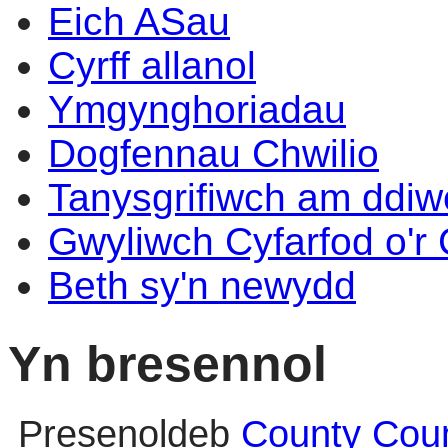
Eich ASau
Cyrff allanol
Ymgynghoriadau
Dogfennau Chwilio
Tanysgrifiwch am ddi
Gwyliwch Cyfarfod o'r
Beth sy'n newydd
Yn bresennol
Presenoldeb
County Coun