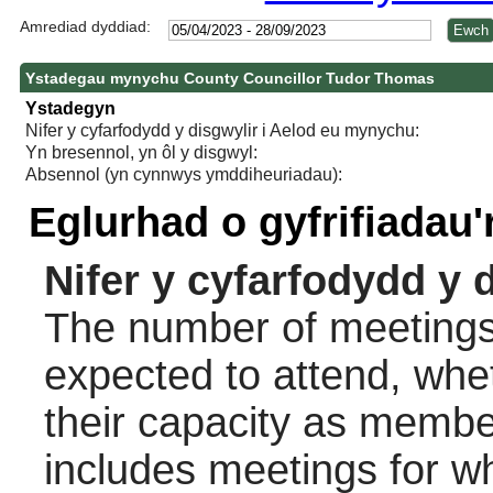
Amrediad dyddiad:
Ystadegau mynychu County Councillor Tudor Thomas
Ystadegyn
Nifer y cyfarfodydd y disgwylir i Aelod eu mynychu:
Yn bresennol, yn ôl y disgwyl:
Absennol (yn cynnwys ymddiheuriadau):
Eglurhad o gyfrifiadau
Nifer y cyfarfodydd y 
The number of meetings 
expected to attend, wheth
their capacity as membe
includes meetings for w