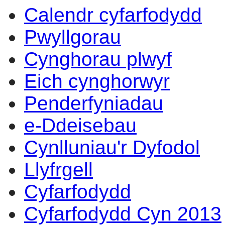
Calendr cyfarfodydd
17:00
17:00
14:00
14:00
14:00
14:00
14:00
14:00
14:00
10:00
10:00
17:00
09:30
17:00
10:0
Pwyllgorau
Cynghorau plwyf
Eich cynghorwyr
Penderfyniadau
e-Ddeisebau
Cynlluniau'r Dyfodol
Llyfrgell
Cyfarfodydd
Cyfarfodydd Cyn 2013