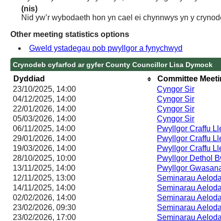
(nis)
Nid yw’r wybodaeth hon yn cael ei chynnwys yn y crynod
Other meeting statistics options
Gweld ystadegau pob pwyllgor a fynychwyd
Crynodeb cyfarfod ar gyfer County Councillor Lisa Dymock
Dyddiad
Committee Meet
23/10/2025, 14:00
Cyngor Sir
04/12/2025, 14:00
Cyngor Sir
22/01/2026, 14:00
Cyngor Sir
05/03/2026, 14:00
Cyngor Sir
06/11/2025, 14:00
Pwyllgor Craffu Ll
29/01/2026, 14:00
Pwyllgor Craffu Ll
19/03/2026, 14:00
Pwyllgor Craffu Ll
28/10/2025, 10:00
Pwyllgor Dethol
13/11/2025, 14:00
Pwyllgor Gwasan
12/11/2025, 13:00
Seminarau Aelod
14/11/2025, 14:00
Seminarau Aelod
02/02/2026, 14:00
Seminarau Aelod
23/02/2026, 09:30
Seminarau Aelod
23/02/2026, 17:00
Seminarau Aelod