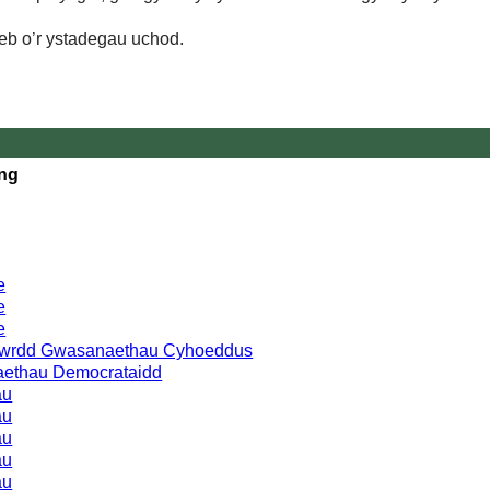
eb o’r ystadegau uchod.
ing
e
e
e
 Bwrdd Gwasanaethau Cyhoeddus
aethau Democrataidd
au
au
au
au
au