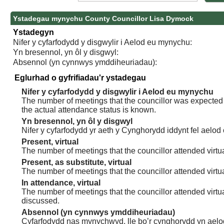
Ystadegau mynychu County Councillor Lisa Dymock
Ystadegyn
Nifer y cyfarfodydd y disgwylir i Aelod eu mynychu:
Yn bresennol, yn ôl y disgwyl:
Absennol (yn cynnwys ymddiheuriadau):
Eglurhad o gyfrifiadau'r ystadegau
Nifer y cyfarfodydd y disgwylir i Aelod eu mynychu
The number of meetings that the councillor was expected t
the actual attendance status is known.
Yn bresennol, yn ôl y disgwyl
Nifer y cyfarfodydd yr aeth y Cynghorydd iddynt fel aelod
Present, virtual
The number of meetings that the councillor attended virtua
Present, as substitute, virtual
The number of meetings that the councillor attended virt
In attendance, virtual
The number of meetings that the councillor attended virtu
discussed.
Absennol (yn cynnwys ymddiheuriadau)
Cyfarfodydd nas mynychwyd, lle bo’r cynghorydd yn aelo