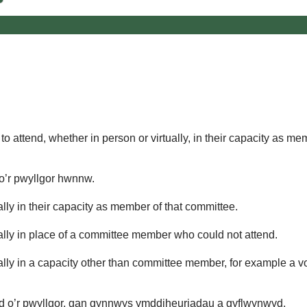
o attend, whether in person or virtually, in their capacity as me
 o’r pwyllgor hwnnw.
lly in their capacity as member of that committee.
ually in place of a committee member who could not attend.
ally in a capacity other than committee member, for example a vol
d o’r pwyllgor, gan gynnwys ymddiheuriadau a gyflwynwyd.