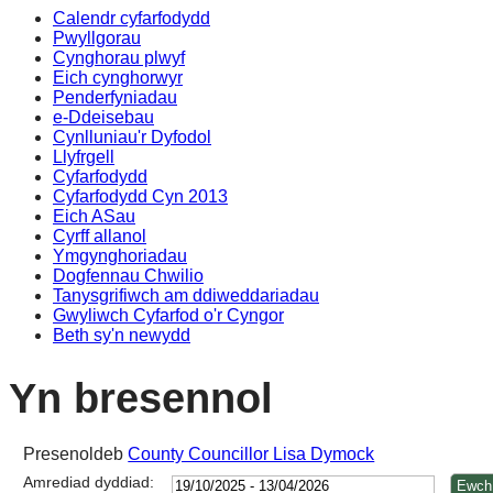
Calendr cyfarfodydd
14:00
14:00
14:00
14:00
Pwyllgorau
Cynghorau plwyf
Eich cynghorwyr
Penderfyniadau
e-Ddeisebau
Cynlluniau'r Dyfodol
Llyfrgell
Cyfarfodydd
Cyfarfodydd Cyn 2013
Eich ASau
Cyrff allanol
Ymgynghoriadau
Dogfennau Chwilio
Tanysgrifiwch am ddiweddariadau
Gwyliwch Cyfarfod o'r Cyngor
Beth sy'n newydd
Yn bresennol
Presenoldeb
County Councillor Lisa Dymock
Amrediad dyddiad: