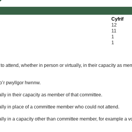
Cyfrif
12
11
1
1
o attend, whether in person or virtually, in their capacity as me
 o’r pwyllgor hwnnw.
lly in their capacity as member of that committee.
ually in place of a committee member who could not attend.
ally in a capacity other than committee member, for example a vol