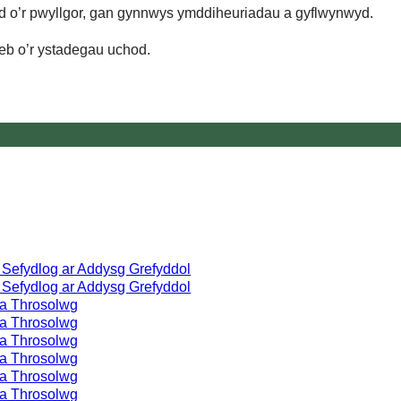
d o’r pwyllgor, gan gynnwys ymddiheuriadau a gyflwynwyd.
eb o’r ystadegau uchod.
Sefydlog ar Addysg Grefyddol
Sefydlog ar Addysg Grefyddol
 a Throsolwg
 a Throsolwg
 a Throsolwg
 a Throsolwg
 a Throsolwg
 a Throsolwg