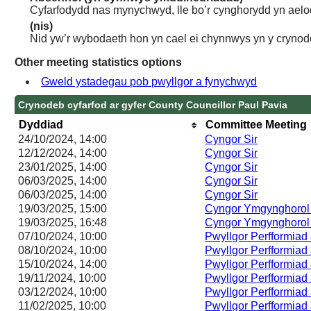
Cyfarfodydd nas mynychwyd, lle bo’r cynghorydd yn aelo
(nis)
Nid yw’r wybodaeth hon yn cael ei chynnwys yn y crynod
Other meeting statistics options
Gweld ystadegau pob pwyllgor a fynychwyd
Crynodeb cyfarfod ar gyfer County Councillor Paul Pavia
Dyddiad
Committee Meeting
24/10/2024, 14:00
Cyngor Sir
12/12/2024, 14:00
Cyngor Sir
23/01/2025, 14:00
Cyngor Sir
06/03/2025, 14:00
Cyngor Sir
06/03/2025, 14:00
Cyngor Sir
19/03/2025, 15:00
Cyngor Ymgynghorol 
19/03/2025, 16:48
Cyngor Ymgynghorol 
07/10/2024, 10:00
Pwyllgor Perfformiad
08/10/2024, 10:00
Pwyllgor Perfformiad
15/10/2024, 14:00
Pwyllgor Perfformiad
19/11/2024, 10:00
Pwyllgor Perfformiad
03/12/2024, 10:00
Pwyllgor Perfformiad
11/02/2025, 10:00
Pwyllgor Perfformiad