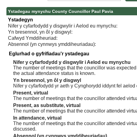
Ystadegau mynychu County Councillor Paul Pavia
Ystadegyn
Nifer y cyfarfodydd y disgwylir i Aelod eu mynychu:
Yn bresennol, yn ôl y disgwyl:
Cafwyd Ymddiheuriad:
Absennol (yn cynnwys ymddiheuriadau):
Eglurhad o gyfrifiadau'r ystadegau
Nifer y cyfarfodydd y disgwylir i Aelod eu mynychu
The number of meetings that the councillor was expected t
the actual attendance status is known.
Yn bresennol, yn ôl y disgwyl
Nifer y cyfarfodydd yr aeth y Cynghorydd iddynt fel aelod
Present, virtual
The number of meetings that the councillor attended virtua
Present, as substitute, virtual
The number of meetings that the councillor attended virt
In attendance, virtual
The number of meetings that the councillor attended virtu
discussed.
Absennol (yn cynnwys ymddiheuriadau)