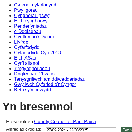
Calendr cyfarfodydd
14:00
14:00
14:00
14:00
14:00
10:30
1
1
1
1
1
1
1
1
1
1
Pwyllgorau
Cynghorau plwyf
Eich cynghorwyr
Penderfyniadau
e-Ddeisebau
Cynlluniau'r Dyfodol
Llyfrgell
Cyfarfodydd
Cyfarfodydd Cyn 2013
Eich ASau
Cyrff allanol
Ymgynghoriadau
Dogfennau Chwilio
Tanysgrifiwch am ddiweddariadau
Gwyliwch Cyfarfod o'r Cyngor
Beth sy'n newydd
Yn bresennol
Presenoldeb
County Councillor Paul Pavia
Amrediad dyddiad: