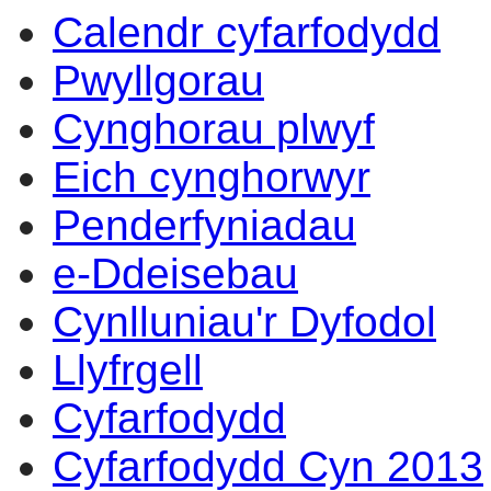
Calendr cyfarfodydd
16:30
14:0
14:0
14:0
Pwyllgorau
Cynghorau plwyf
Eich cynghorwyr
Penderfyniadau
e-Ddeisebau
Cynlluniau'r Dyfodol
Llyfrgell
Cyfarfodydd
Cyfarfodydd Cyn 2013