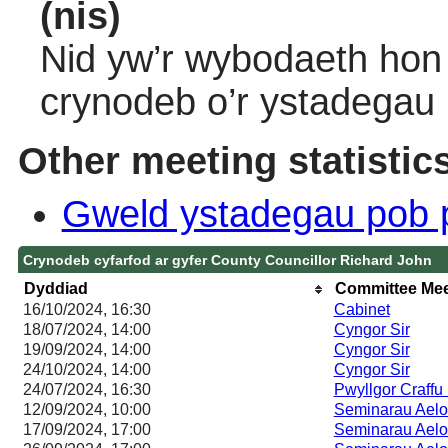
(nis)
Nid yw’r wybodaeth hon 
crynodeb o’r ystadegau
Other meeting statistic
Gweld ystadegau pob 
Crynodeb cyfarfod ar gyfer County Councillor Richard John
Dyddiad
Committee Mee
16/10/2024, 16:30
Cabinet
18/07/2024, 14:00
Cyngor Sir
19/09/2024, 14:00
Cyngor Sir
24/10/2024, 14:00
Cyngor Sir
24/07/2024, 16:30
Pwyllgor Craffu 
12/09/2024, 10:00
Seminarau Ael
17/09/2024, 17:00
Seminarau Ael