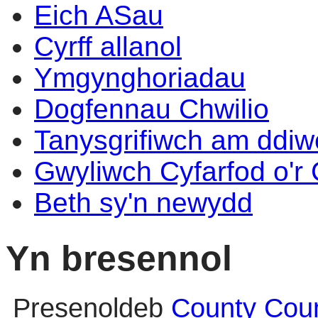
Eich ASau
Cyrff allanol
Ymgynghoriadau
Dogfennau Chwilio
Tanysgrifiwch am ddi
Gwyliwch Cyfarfod o'r
Beth sy'n newydd
Yn bresennol
Presenoldeb
County Coun