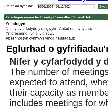
Amrediad dyddiad:
Ystadegau mynychu County Councillor Richard John
Ystadegyn
Nifer y cyfarfodydd y disgwylir i Aelod eu mynychu:
Yn bresennol, yn ôl y disgwyl:
Absennol (yn cynnwys ymddiheuriadau):
Eglurhad o gyfrifiadau
Nifer y cyfarfodydd y 
The number of meetings 
expected to attend, wheth
their capacity as membe
includes meetings for w