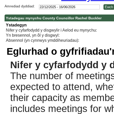
Amrediad dyddiad:
Ystadegau mynychu County Councillor Rachel Buckler
Ystadegyn
Nifer y cyfarfodydd y disgwylir i Aelod eu mynychu:
Yn bresennol, yn ôl y disgwyl:
Absennol (yn cynnwys ymddiheuriadau):
Eglurhad o gyfrifiadau
Nifer y cyfarfodydd y 
The number of meetings 
expected to attend, wheth
their capacity as membe
includes meetings for w