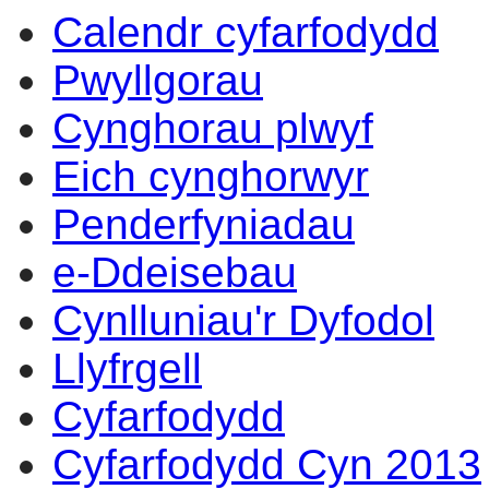
Calendr cyfarfodydd
14:00
14:00
14:00
14:00
14:00
14:00
14:00
14:00
09:30
17:00
14:00
10:00
10:0
14:0
Pwyllgorau
Cynghorau plwyf
Eich cynghorwyr
Penderfyniadau
e-Ddeisebau
Cynlluniau'r Dyfodol
Llyfrgell
Cyfarfodydd
Cyfarfodydd Cyn 2013