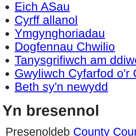
Eich ASau
Cyrff allanol
Ymgynghoriadau
Dogfennau Chwilio
Tanysgrifiwch am ddi
Gwyliwch Cyfarfod o'r
Beth sy'n newydd
Yn bresennol
Presenoldeb
County Coun