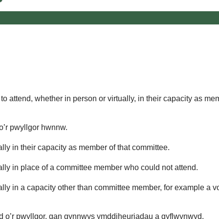
o attend, whether in person or virtually, in their capacity as me
 o’r pwyllgor hwnnw.
lly in their capacity as member of that committee.
ually in place of a committee member who could not attend.
ally in a capacity other than committee member, for example a vol
d o’r pwyllgor, gan gynnwys ymddiheuriadau a gyflwynwyd.