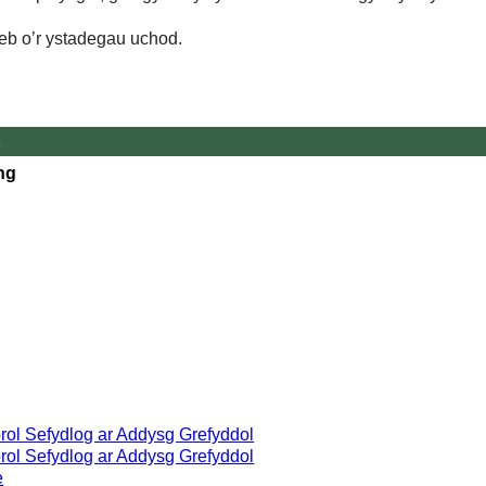
eb o’r ystadegau uchod.
s
ng
ol Sefydlog ar Addysg Grefyddol
ol Sefydlog ar Addysg Grefyddol
e