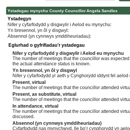
Ystadegau mynychu County Councillor Angela Sandles
Ystadegyn
Nifer y cyfarfodydd y disgwylir i Aelod eu mynychu:
Yn bresennol, yn ôl y disgwyl:
Absennol (yn cynnwys ymddiheuriadau):
Eglurhad o gyfrifiadau'r ystadegau
Nifer y cyfarfodydd y disgwylir i Aelod eu mynychu
The number of meetings that the councillor was expected t
the actual attendance status is known.
Yn bresennol, yn ôl y disgwyl
Nifer y cyfarfodydd yr aeth y Cynghorydd iddynt fel aelod
Present, virtual
The number of meetings that the councillor attended virtua
Present, as substitute, virtual
The number of meetings that the councillor attended virt
In attendance, virtual
The number of meetings that the councillor attended virtu
discussed.
Absennol (yn cynnwys ymddiheuriadau)
Cyfarfodydd nas mynychwyd, lle bo’r cynghorydd yn aelo