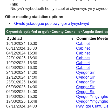
(nis)
Nid yw’r wybodaeth hon yn cael ei chynnwys yn y crynod
Other meeting statistics options
Gweld ystadegau pob pwyllgor a fynychwyd
Crynodeb cyfarfod ar gyfer County Councillor Angela Sandle
Dyddiad
Committee Meeti
16/10/2024, 16:30
Cabinet
06/11/2024, 16:30
Cabinet
04/12/2024, 16:30
Cabinet
22/01/2025, 16:30
Cabinet
19/02/2025, 16:30
Cabinet
05/03/2025, 16:30
Cabinet
24/10/2024, 14:00
Cyngor Sir
12/12/2024, 14:00
Cyngor Sir
23/01/2025, 14:00
Cyngor Sir
06/03/2025, 14:00
Cyngor Sir
06/03/2025, 14:00
Cyngor Sir
19/03/2025, 15:00
Cyngor Ymgynghor
19/03/2025, 16:48
Cyngor Ymgynghor
07/11/2024, 14:00
Pwyllgor Craffu Ll