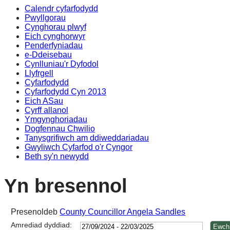
Calendr cyfarfodydd
16:30
16:30
16:30
16:30
16:30
16:30
14:00
14:00
14:00
14:00
14:00
10:30
Pwyllgorau
Cynghorau plwyf
Eich cynghorwyr
Penderfyniadau
e-Ddeisebau
Cynlluniau'r Dyfodol
Llyfrgell
Cyfarfodydd
Cyfarfodydd Cyn 2013
Eich ASau
Cyrff allanol
Ymgynghoriadau
Dogfennau Chwilio
Tanysgrifiwch am ddiweddariadau
Gwyliwch Cyfarfod o'r Cyngor
Beth sy'n newydd
Yn bresennol
Presenoldeb
County Councillor Angela Sandles
Amrediad dyddiad: