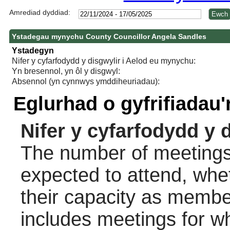
Amrediad dyddiad:
Ystadegau mynychu County Councillor Angela Sandles
Ystadegyn
Nifer y cyfarfodydd y disgwylir i Aelod eu mynychu:
Yn bresennol, yn ôl y disgwyl:
Absennol (yn cynnwys ymddiheuriadau):
Eglurhad o gyfrifiadau
Nifer y cyfarfodydd y 
The number of meetings 
expected to attend, wheth
their capacity as membe
includes meetings for w