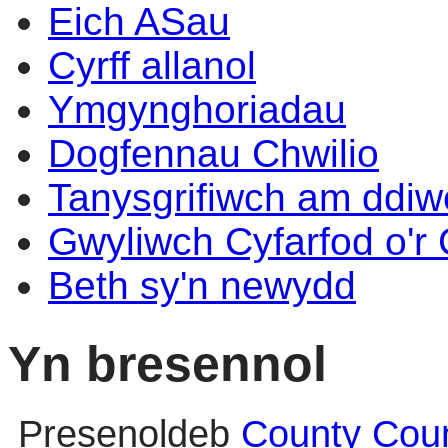
Eich ASau
Cyrff allanol
Ymgynghoriadau
Dogfennau Chwilio
Tanysgrifiwch am ddi
Gwyliwch Cyfarfod o'r
Beth sy'n newydd
Yn bresennol
Presenoldeb
County Coun