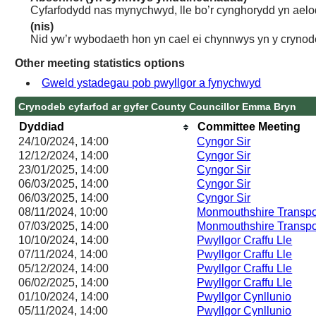
Cyfarfodydd nas mynychwyd, lle bo’r cynghorydd yn aelo
(nis)
Nid yw’r wybodaeth hon yn cael ei chynnwys yn y crynod
Other meeting statistics options
Gweld ystadegau pob pwyllgor a fynychwyd
Crynodeb cyfarfod ar gyfer County Councillor Emma Bryn
Dyddiad
Committee Meeting
24/10/2024, 14:00
Cyngor Sir
12/12/2024, 14:00
Cyngor Sir
23/01/2025, 14:00
Cyngor Sir
06/03/2025, 14:00
Cyngor Sir
06/03/2025, 14:00
Cyngor Sir
08/11/2024, 10:00
Monmouthshire Transpo
07/03/2025, 14:00
Monmouthshire Transpo
10/10/2024, 14:00
Pwyllgor Craffu Lle
07/11/2024, 14:00
Pwyllgor Craffu Lle
05/12/2024, 14:00
Pwyllgor Craffu Lle
06/02/2025, 14:00
Pwyllgor Craffu Lle
01/10/2024, 14:00
Pwyllgor Cynllunio
05/11/2024, 14:00
Pwyllgor Cynllunio