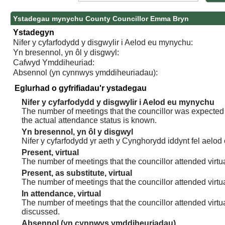
Ystadegau mynychu County Councillor Emma Bryn
Ystadegyn
Nifer y cyfarfodydd y disgwylir i Aelod eu mynychu:
Yn bresennol, yn ôl y disgwyl:
Cafwyd Ymddiheuriad:
Absennol (yn cynnwys ymddiheuriadau):
Eglurhad o gyfrifiadau'r ystadegau
Nifer y cyfarfodydd y disgwylir i Aelod eu mynychu
The number of meetings that the councillor was expected t
the actual attendance status is known.
Yn bresennol, yn ôl y disgwyl
Nifer y cyfarfodydd yr aeth y Cynghorydd iddynt fel aelod
Present, virtual
The number of meetings that the councillor attended virtua
Present, as substitute, virtual
The number of meetings that the councillor attended virt
In attendance, virtual
The number of meetings that the councillor attended virtu
discussed.
Absennol (yn cynnwys ymddiheuriadau)