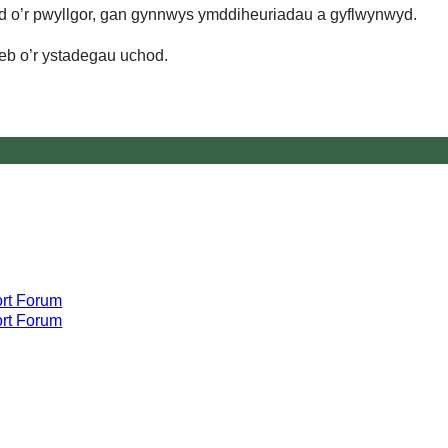
d o’r pwyllgor, gan gynnwys ymddiheuriadau a gyflwynwyd.
eb o’r ystadegau uchod.
rt Forum
rt Forum