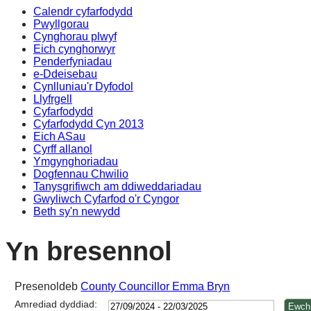
Calendr cyfarfodydd
14:00
14:00
14:00
14:00
14:00
14:0
14:0
14:0
14:0
14:0
14:0
14:0
14:0
14:0
14:0
14:
17:
14:
14:
10:
10:
11:
14:
18:
13:
Pwyllgorau
Cynghorau plwyf
Eich cynghorwyr
Penderfyniadau
e-Ddeisebau
Cynlluniau'r Dyfodol
Llyfrgell
Cyfarfodydd
Cyfarfodydd Cyn 2013
Eich ASau
Cyrff allanol
Ymgynghoriadau
Dogfennau Chwilio
Tanysgrifiwch am ddiweddariadau
Gwyliwch Cyfarfod o'r Cyngor
Beth sy'n newydd
Yn bresennol
Presenoldeb
County Councillor Emma Bryn
Amrediad dyddiad: