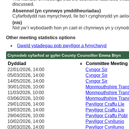
discussed.
Absennol (yn cynnwys ymddiheuriadau)
Cyfarfodydd nas mynychwyd, lle bo’r cynghorydd yn aelo
(nis)
Nid yw’r wybodaeth hon yn cael ei chynnwys yn y crynod
Other meeting statistics options
Gweld ystadegau pob pwyllgor a fynychwyd
Crynodeb cyfarfod ar gyfer County Councillor Emma Bryn
Dyddiad
Committee Meeting
22/01/2026, 14:00
Cyngor Sir
05/03/2026, 14:00
Cyngor Sir
14/05/2026, 14:00
Cyngor Sir
30/01/2026, 10:00
Monmouthshire Tran
11/03/2026, 10:00
Monmouthshire Tran
03/06/2026, 10:00
Monmouthshire Tran
29/01/2026, 14:00
Pwyllgor Craffu Lle
19/03/2026, 14:00
Pwyllgor Craffu Lle
29/04/2026, 10:00
Pwyllgor Craffu Pobl
10/02/2026, 14:00
Pwyllgor Cynllunio
03/03/2026, 14:00
Pwyllgor Cynllunio