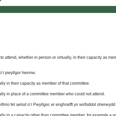
o attend, whether in person or virtually, in their capacity as me
 o’r pwyllgor hwnnw.
lly in their capacity as member of that committee.
ually in place of a committee member who could not attend.
ithrio fel aelod o’r Pwyllgor, er enghraifft yn wirfoddol oherwyd
ally in a capacity other than committee member, for example a vol