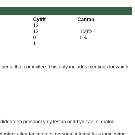
Cyfrif
Canran
12
12
100%
0
0%
1
mber of that committee. This only includes meetings for which
d diddordeb personol yn y testun oedd yn cael ei drafod..
untary attendance out of personal interest for a topic being