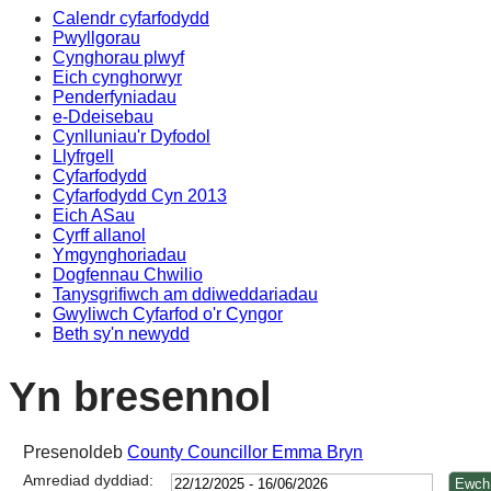
Calendr cyfarfodydd
14:00
14:00
14:00
14
14
14
14
1
1
1
0
1
1
Pwyllgorau
Cynghorau plwyf
Eich cynghorwyr
Penderfyniadau
e-Ddeisebau
Cynlluniau'r Dyfodol
Llyfrgell
Cyfarfodydd
Cyfarfodydd Cyn 2013
Eich ASau
Cyrff allanol
Ymgynghoriadau
Dogfennau Chwilio
Tanysgrifiwch am ddiweddariadau
Gwyliwch Cyfarfod o'r Cyngor
Beth sy'n newydd
Yn bresennol
Presenoldeb
County Councillor Emma Bryn
Amrediad dyddiad: