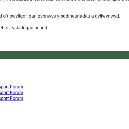
d o’r pwyllgor, gan gynnwys ymddiheuriadau a gyflwynwyd.
eb o’r ystadegau uchod.
sport Forum
sport Forum
sport Forum