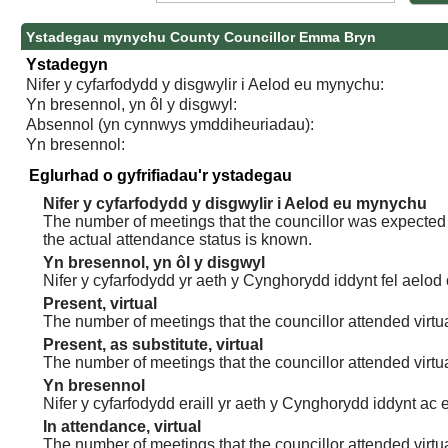
Ystadegau mynychu County Councillor Emma Bryn
Ystadegyn
Nifer y cyfarfodydd y disgwylir i Aelod eu mynychu:
Yn bresennol, yn ôl y disgwyl:
Absennol (yn cynnwys ymddiheuriadau):
Yn bresennol:
Eglurhad o gyfrifiadau'r ystadegau
Nifer y cyfarfodydd y disgwylir i Aelod eu mynychu
The number of meetings that the councillor was expected t
the actual attendance status is known.
Yn bresennol, yn ôl y disgwyl
Nifer y cyfarfodydd yr aeth y Cynghorydd iddynt fel aelod
Present, virtual
The number of meetings that the councillor attended virtua
Present, as substitute, virtual
The number of meetings that the councillor attended virt
Yn bresennol
Nifer y cyfarfodydd eraill yr aeth y Cynghorydd iddynt ac e
In attendance, virtual
The number of meetings that the councillor attended virtu