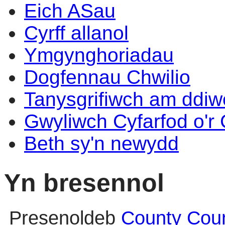
Eich ASau
Cyrff allanol
Ymgynghoriadau
Dogfennau Chwilio
Tanysgrifiwch am ddi
Gwyliwch Cyfarfod o'r
Beth sy'n newydd
Yn bresennol
Presenoldeb
County Coun