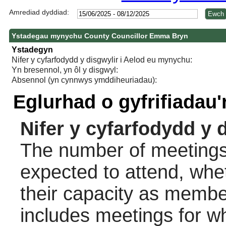
Amrediad dyddiad:
Ystadegau mynychu County Councillor Emma Bryn
Ystadegyn
Nifer y cyfarfodydd y disgwylir i Aelod eu mynychu:
Yn bresennol, yn ôl y disgwyl:
Absennol (yn cynnwys ymddiheuriadau):
Eglurhad o gyfrifiadau
Nifer y cyfarfodydd y 
The number of meetings 
expected to attend, wheth
their capacity as membe
includes meetings for w