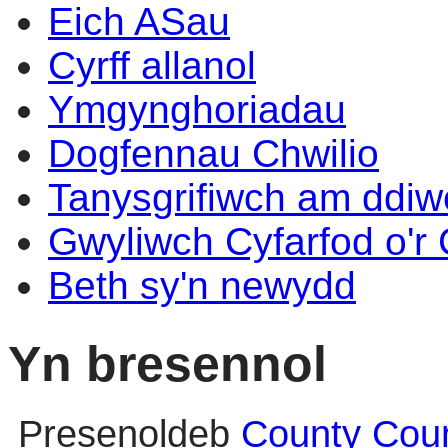
Eich ASau
Cyrff allanol
Ymgynghoriadau
Dogfennau Chwilio
Tanysgrifiwch am ddi
Gwyliwch Cyfarfod o'r
Beth sy'n newydd
Yn bresennol
Presenoldeb
County Coun