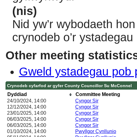
(nis)
Nid yw’r wybodaeth hon 
crynodeb o’r ystadegau
Other meeting statistic
Gweld ystadegau pob 
Crynodeb cyfarfod ar gyfer County Councillor Su McConnel
Dyddiad
Committee Meeting
24/10/2024, 14:00
Cyngor Sir
12/12/2024, 14:00
Cyngor Sir
23/01/2025, 14:00
Cyngor Sir
06/03/2025, 14:00
Cyngor Sir
06/03/2025, 14:00
Cyngor Sir
01/10/2024, 14:00
Pwyllgor Cynllunio