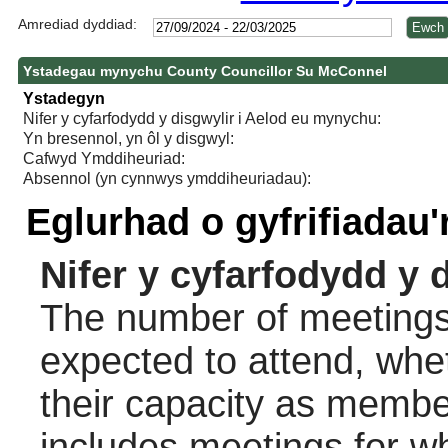
Amrediad dyddiad:
Ystadegau mynychu County Councillor Su McConnel
Ystadegyn
Nifer y cyfarfodydd y disgwylir i Aelod eu mynychu:
Yn bresennol, yn ôl y disgwyl:
Cafwyd Ymddiheuriad:
Absennol (yn cynnwys ymddiheuriadau):
Eglurhad o gyfrifiadau
Nifer y cyfarfodydd y 
The number of meetings 
expected to attend, wheth
their capacity as membe
includes meetings for w