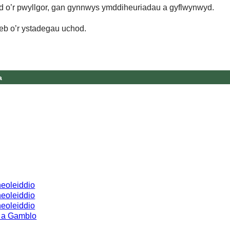
d o’r pwyllgor, gan gynnwys ymddiheuriadau a gyflwynwyd.
eb o’r ystadegau uchod.
a
g
heoleiddio
heoleiddio
heoleiddio
 a Gamblo