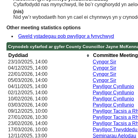
Cyfarfodydd nas mynychwyd, lle bo’r cynghorydd yn aelo
(nis)
Nid yw’r wybodaeth hon yn cael ei chynnwys yn y crynod
Other meeting statistics options
Gweld ystadegau pob pwyllgor a fynychwyd
Crynodeb cyfarfod ar gyfer County Councillor Jayne McKenn
Dyddiad
Committee Meetin
23/10/2025, 14:00
Cyngor Sir
04/12/2025, 14:00
Cyngor Sir
22/01/2026, 14:00
Cyngor Sir
05/03/2026, 14:00
Cyngor Sir
04/11/2025, 14:00
Pwyllgor Cynllunio
02/12/2025, 14:00
Pwyllgor Cynllunio
10/02/2026, 14:00
Pwyllgor Cynllunio
03/03/2026, 14:00
Pwyllgor Cynllunio
09/12/2025, 10:00
Pwyllgor Tacsis a R
27/01/2026, 10:30
Pwyllgor Tacsis a R
23/02/2026, 14:00
Pwyllgor Tacsis a R
17/03/2026, 10:00
Pwyllgor Trwyddedu
12/11/2025, 13:00
Seminarau Aelodau