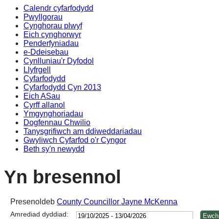
Calendr cyfarfodydd
14:00
14:00
14:00
14:00
1
1
1
1
Pwyllgorau
Cynghorau plwyf
Eich cynghorwyr
Penderfyniadau
e-Ddeisebau
Cynlluniau'r Dyfodol
Llyfrgell
Cyfarfodydd
Cyfarfodydd Cyn 2013
Eich ASau
Cyrff allanol
Ymgynghoriadau
Dogfennau Chwilio
Tanysgrifiwch am ddiweddariadau
Gwyliwch Cyfarfod o'r Cyngor
Beth sy'n newydd
Yn bresennol
Presenoldeb
County Councillor Jayne McKenna
Amrediad dyddiad: