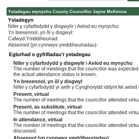
Ystadegau mynychu County Councillor Jayne McKenna
Ystadegyn
Nifer y cyfarfodydd y disgwylir i Aelod eu mynychu:
Yn bresennol, yn ôl y disgwyl:
Cafwyd Ymddiheuriad:
Absennol (yn cynnwys ymddiheuriadau):
Eglurhad o gyfrifiadau'r ystadegau
Nifer y cyfarfodydd y disgwylir i Aelod eu mynychu
The number of meetings that the councillor was expected t
the actual attendance status is known.
Yn bresennol, yn ôl y disgwyl
Nifer y cyfarfodydd yr aeth y Cynghorydd iddynt fel aelod
Present, virtual
The number of meetings that the councillor attended virtua
Present, as substitute, virtual
The number of meetings that the councillor attended virt
In attendance, virtual
The number of meetings that the councillor attended virtu
discussed.
Absennol (yn cynnwys ymddiheuriadau)