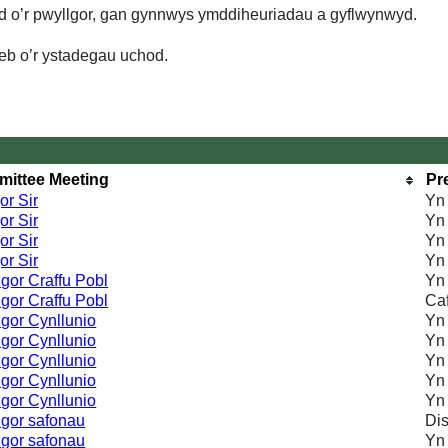
d o’r pwyllgor, gan gynnwys ymddiheuriadau a gyflwynwyd.
eb o’r ystadegau uchod.
ittee Meeting
Pr
or Sir
Yn
or Sir
Yn
or Sir
Yn
or Sir
Yn
gor Craffu Pobl
Yn
gor Craffu Pobl
Ca
gor Cynllunio
Yn
gor Cynllunio
Yn
gor Cynllunio
Yn
gor Cynllunio
Yn
gor Cynllunio
Yn
lgor safonau
Di
lgor safonau
Yn