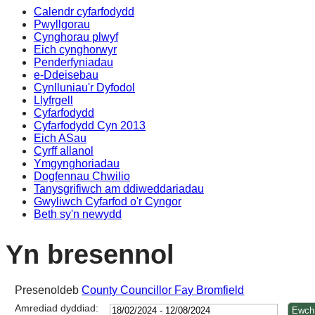
Calendr cyfarfodydd
Pwyllgorau
Cynghorau plwyf
Eich cynghorwyr
Penderfyniadau
e-Ddeisebau
Cynlluniau'r Dyfodol
Llyfrgell
Cyfarfodydd
Cyfarfodydd Cyn 2013
Eich ASau
Cyrff allanol
Ymgynghoriadau
Dogfennau Chwilio
Tanysgrifiwch am ddiweddariadau
Gwyliwch Cyfarfod o'r Cyngor
Beth sy'n newydd
Yn bresennol
Presenoldeb
County Councillor Fay Bromfield
Amrediad dyddiad: