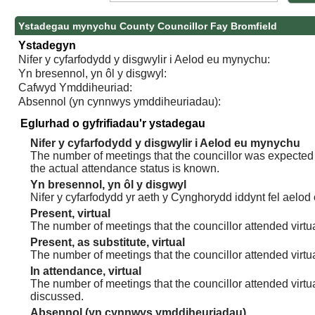
Ystadegau mynychu County Councillor Fay Bromfield
Ystadegyn
Nifer y cyfarfodydd y disgwylir i Aelod eu mynychu:
Yn bresennol, yn ôl y disgwyl:
Cafwyd Ymddiheuriad:
Absennol (yn cynnwys ymddiheuriadau):
Eglurhad o gyfrifiadau'r ystadegau
Nifer y cyfarfodydd y disgwylir i Aelod eu mynychu
The number of meetings that the councillor was expected t
the actual attendance status is known.
Yn bresennol, yn ôl y disgwyl
Nifer y cyfarfodydd yr aeth y Cynghorydd iddynt fel aelod
Present, virtual
The number of meetings that the councillor attended virtua
Present, as substitute, virtual
The number of meetings that the councillor attended virt
In attendance, virtual
The number of meetings that the councillor attended virtu
discussed.
Absennol (yn cynnwys ymddiheuriadau)