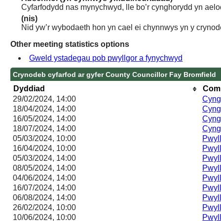
Cyfarfodydd nas mynychwyd, lle bo’r cynghorydd yn aelo
(nis)
Nid yw’r wybodaeth hon yn cael ei chynnwys yn y crynod
Other meeting statistics options
Gweld ystadegau pob pwyllgor a fynychwyd
Crynodeb cyfarfod ar gyfer County Councillor Fay Bromfield
Dyddiad
Comm
29/02/2024, 14:00
Cyng
18/04/2024, 14:00
Cyng
16/05/2024, 14:00
Cyng
18/07/2024, 14:00
Cyng
05/03/2024, 10:00
Pwyll
16/04/2024, 10:00
Pwyll
05/03/2024, 14:00
Pwyll
08/05/2024, 14:00
Pwyll
04/06/2024, 14:00
Pwyll
16/07/2024, 14:00
Pwyll
06/08/2024, 14:00
Pwyll
26/02/2024, 10:00
Pwyl
10/06/2024, 10:00
Pwyl