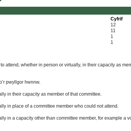
Cyfrif
12
11
1
1
o attend, whether in person or virtually, in their capacity as me
 o’r pwyllgor hwnnw.
lly in their capacity as member of that committee.
ually in place of a committee member who could not attend.
ally in a capacity other than committee member, for example a vol