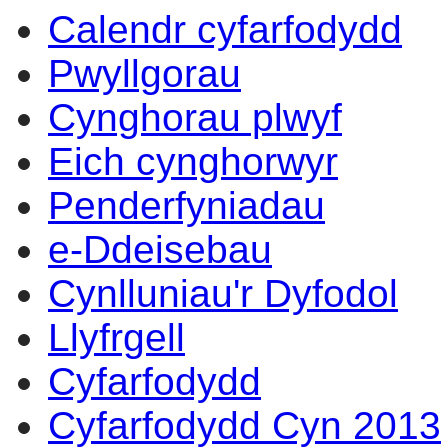
Calendr cyfarfodydd
16:30
17:00
16:30
16:30
16:30
16:30
16:30
14:00
14:00
14:00
14:00
09:30
17:00
14:00
10:00
Pwyllgorau
Cynghorau plwyf
Eich cynghorwyr
Penderfyniadau
e-Ddeisebau
Cynlluniau'r Dyfodol
Llyfrgell
Cyfarfodydd
Cyfarfodydd Cyn 2013