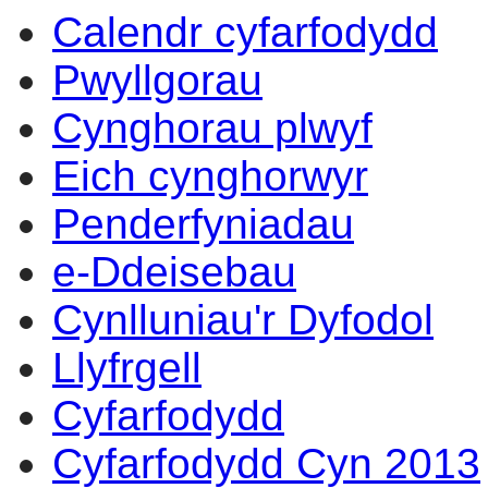
Calendr cyfarfodydd
16:30
16:30
16:30
16:30
16:30
16:30
14:00
14:00
14:00
14:00
14:00
14
17
14
14
10
10
11
14
18
13
Pwyllgorau
Cynghorau plwyf
Eich cynghorwyr
Penderfyniadau
e-Ddeisebau
Cynlluniau'r Dyfodol
Llyfrgell
Cyfarfodydd
Cyfarfodydd Cyn 2013