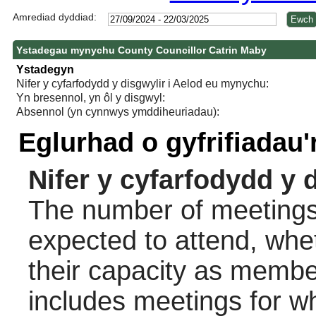
Amrediad dyddiad:
Ystadegau mynychu County Councillor Catrin Maby
Ystadegyn
Nifer y cyfarfodydd y disgwylir i Aelod eu mynychu:
Yn bresennol, yn ôl y disgwyl:
Absennol (yn cynnwys ymddiheuriadau):
Eglurhad o gyfrifiadau
Nifer y cyfarfodydd y 
The number of meetings 
expected to attend, wheth
their capacity as membe
includes meetings for w