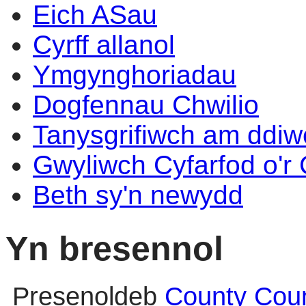
Eich ASau
Cyrff allanol
Ymgynghoriadau
Dogfennau Chwilio
Tanysgrifiwch am ddi
Gwyliwch Cyfarfod o'r
Beth sy'n newydd
Yn bresennol
Presenoldeb
County Coun