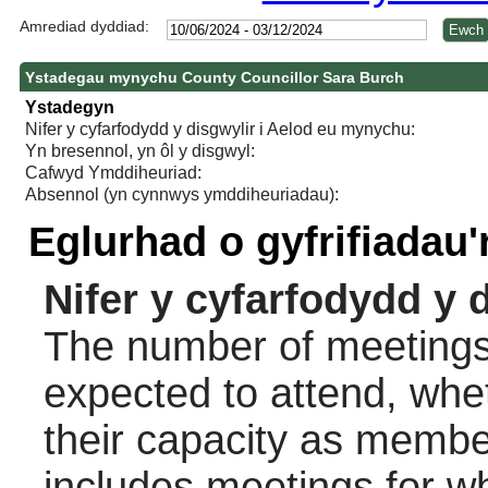
Amrediad dyddiad:
Ystadegau mynychu County Councillor Sara Burch
Ystadegyn
Nifer y cyfarfodydd y disgwylir i Aelod eu mynychu:
Yn bresennol, yn ôl y disgwyl:
Cafwyd Ymddiheuriad:
Absennol (yn cynnwys ymddiheuriadau):
Eglurhad o gyfrifiadau
Nifer y cyfarfodydd y 
The number of meetings 
expected to attend, wheth
their capacity as membe
includes meetings for w