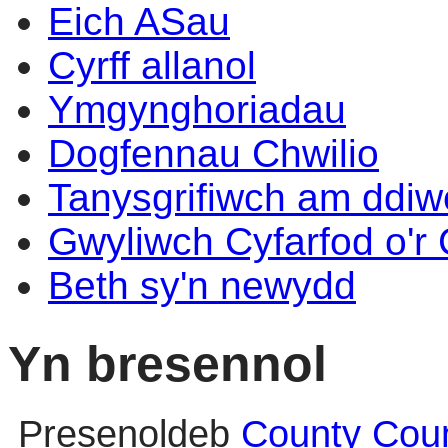
Eich ASau
Cyrff allanol
Ymgynghoriadau
Dogfennau Chwilio
Tanysgrifiwch am ddi
Gwyliwch Cyfarfod o'r
Beth sy'n newydd
Yn bresennol
Presenoldeb
County Coun