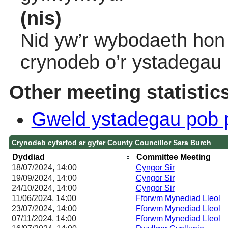
(nis)
Nid yw’r wybodaeth hon 
crynodeb o’r ystadegau
Other meeting statistic
Gweld ystadegau pob 
Crynodeb cyfarfod ar gyfer County Councillor Sara Burch
Dyddiad
Committee Meeting
18/07/2024, 14:00
Cyngor Sir
19/09/2024, 14:00
Cyngor Sir
24/10/2024, 14:00
Cyngor Sir
11/06/2024, 14:00
Fforwm Mynediad Lleol
23/07/2024, 14:00
Fforwm Mynediad Lleol
07/11/2024, 14:00
Fforwm Mynediad Lleol