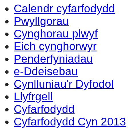
Calendr cyfarfodydd
14:00
14:00
14:00
14:00
14:00
14:00
14:00
10:00
17:00
17:00
14:00
17:00
14:00
14:00
10:00
1
1
1
Pwyllgorau
Cynghorau plwyf
Eich cynghorwyr
Penderfyniadau
e-Ddeisebau
Cynlluniau'r Dyfodol
Llyfrgell
Cyfarfodydd
Cyfarfodydd Cyn 2013