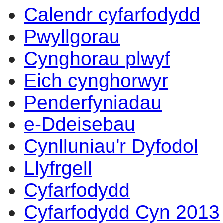
Calendr cyfarfodydd
14:00
14:00
14:00
10:00
10:00
17:00
17:00
14:00
17:00
14:00
14:00
10:00
14:00
10:00
09:30
10:00
Pwyllgorau
Cynghorau plwyf
Eich cynghorwyr
Penderfyniadau
e-Ddeisebau
Cynlluniau'r Dyfodol
Llyfrgell
Cyfarfodydd
Cyfarfodydd Cyn 2013