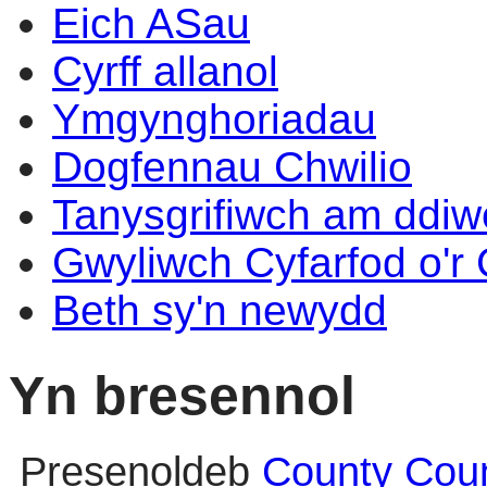
Eich ASau
Cyrff allanol
Ymgynghoriadau
Dogfennau Chwilio
Tanysgrifiwch am ddi
Gwyliwch Cyfarfod o'r
Beth sy'n newydd
Yn bresennol
Presenoldeb
County Coun