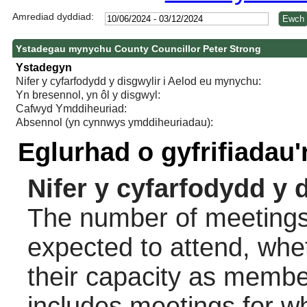
Amrediad dyddiad:
Ystadegau mynychu County Councillor Peter Strong
Ystadegyn
Nifer y cyfarfodydd y disgwylir i Aelod eu mynychu:
Yn bresennol, yn ôl y disgwyl:
Cafwyd Ymddiheuriad:
Absennol (yn cynnwys ymddiheuriadau):
Eglurhad o gyfrifiadau
Nifer y cyfarfodydd y 
The number of meetings 
expected to attend, wheth
their capacity as membe
includes meetings for w