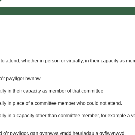
o attend, whether in person or virtually, in their capacity as me
 o’r pwyllgor hwnnw.
lly in their capacity as member of that committee.
ually in place of a committee member who could not attend.
ally in a capacity other than committee member, for example a vol
d o’r pwyllgor, gan gynnwys ymddiheuriadau a gyflwynwyd.