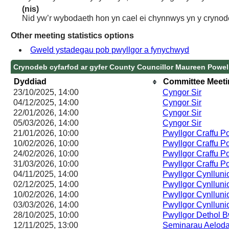
(nis)
Nid yw’r wybodaeth hon yn cael ei chynnwys yn y crynod
Other meeting statistics options
Gweld ystadegau pob pwyllgor a fynychwyd
Crynodeb cyfarfod ar gyfer County Councillor Maureen Powel
Dyddiad
Committee Meet
23/10/2025, 14:00
Cyngor Sir
04/12/2025, 14:00
Cyngor Sir
22/01/2026, 14:00
Cyngor Sir
05/03/2026, 14:00
Cyngor Sir
21/01/2026, 10:00
Pwyllgor Craffu P
10/02/2026, 10:00
Pwyllgor Craffu P
24/02/2026, 10:00
Pwyllgor Craffu P
31/03/2026, 10:00
Pwyllgor Craffu P
04/11/2025, 14:00
Pwyllgor Cynlluni
02/12/2025, 14:00
Pwyllgor Cynlluni
10/02/2026, 14:00
Pwyllgor Cynlluni
03/03/2026, 14:00
Pwyllgor Cynlluni
28/10/2025, 10:00
Pwyllgor Dethol
12/11/2025, 13:00
Seminarau Aelod