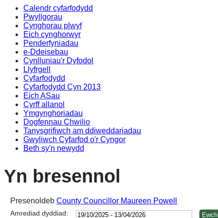
Calendr cyfarfodydd
14:00
14:00
14:00
14:00
Pwyllgorau
Cynghorau plwyf
Eich cynghorwyr
Penderfyniadau
e-Ddeisebau
Cynlluniau'r Dyfodol
Llyfrgell
Cyfarfodydd
Cyfarfodydd Cyn 2013
Eich ASau
Cyrff allanol
Ymgynghoriadau
Dogfennau Chwilio
Tanysgrifiwch am ddiweddariadau
Gwyliwch Cyfarfod o'r Cyngor
Beth sy'n newydd
Yn bresennol
Presenoldeb
County Councillor Maureen Powell
Amrediad dyddiad: