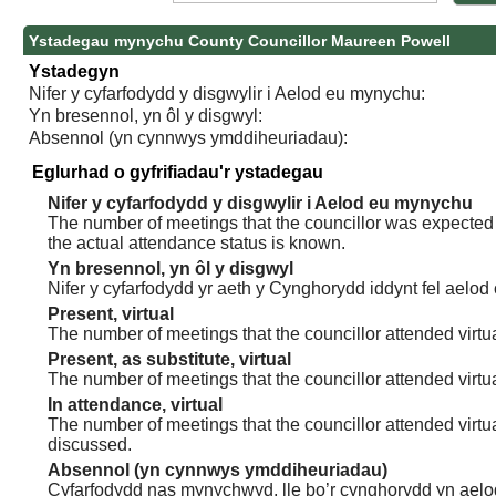
Ystadegau mynychu County Councillor Maureen Powell
Ystadegyn
Nifer y cyfarfodydd y disgwylir i Aelod eu mynychu:
Yn bresennol, yn ôl y disgwyl:
Absennol (yn cynnwys ymddiheuriadau):
Eglurhad o gyfrifiadau'r ystadegau
Nifer y cyfarfodydd y disgwylir i Aelod eu mynychu
The number of meetings that the councillor was expected t
the actual attendance status is known.
Yn bresennol, yn ôl y disgwyl
Nifer y cyfarfodydd yr aeth y Cynghorydd iddynt fel aelod
Present, virtual
The number of meetings that the councillor attended virtua
Present, as substitute, virtual
The number of meetings that the councillor attended virt
In attendance, virtual
The number of meetings that the councillor attended virtu
discussed.
Absennol (yn cynnwys ymddiheuriadau)
Cyfarfodydd nas mynychwyd, lle bo’r cynghorydd yn aelo