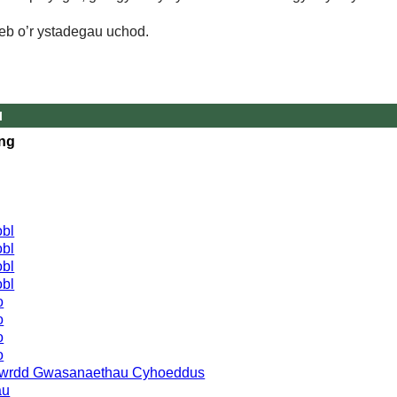
eb o’r ystadegau uchod.
l
ing
obl
obl
obl
obl
o
o
o
o
 Bwrdd Gwasanaethau Cyhoeddus
au