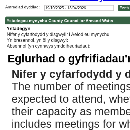
Amrediad dyddiad:
Ystadegau mynychu County Councillor Armand Watts
Ystadegyn
Nifer y cyfarfodydd y disgwylir i Aelod eu mynychu:
Yn bresennol, yn ôl y disgwyl:
Absennol (yn cynnwys ymddiheuriadau):
Eglurhad o gyfrifiadau
Nifer y cyfarfodydd y 
The number of meetings 
expected to attend, wheth
their capacity as membe
includes meetings for w