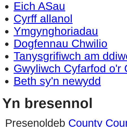
Eich ASau
Cyrff allanol
Ymgynghoriadau
Dogfennau Chwilio
Tanysgrifiwch am ddi
Gwyliwch Cyfarfod o'r
Beth sy'n newydd
Yn bresennol
Presenoldeb
County Coun