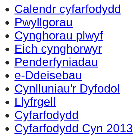
Calendr cyfarfodydd
14:00
14:00
14:00
14:00
13:00
14:00
14:00
09:30
17:00
14:00
Pwyllgorau
Cynghorau plwyf
Eich cynghorwyr
Penderfyniadau
e-Ddeisebau
Cynlluniau'r Dyfodol
Llyfrgell
Cyfarfodydd
Cyfarfodydd Cyn 2013