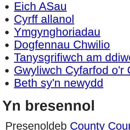
Eich ASau
Cyrff allanol
Ymgynghoriadau
Dogfennau Chwilio
Tanysgrifiwch am ddi
Gwyliwch Cyfarfod o'r
Beth sy'n newydd
Yn bresennol
Presenoldeb
County Coun