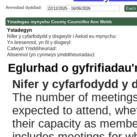
Amrediad dyddiad:
Ystadegau mynychu County Councillor Ann Webb
Ystadegyn
Nifer y cyfarfodydd y disgwylir i Aelod eu mynychu:
Yn bresennol, yn ôl y disgwyl:
Cafwyd Ymddiheuriad:
Absennol (yn cynnwys ymddiheuriadau):
Eglurhad o gyfrifiadau
Nifer y cyfarfodydd y 
The number of meetings 
expected to attend, wheth
their capacity as membe
includes meetings for w