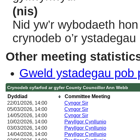
(nis)
Nid yw’r wybodaeth hon 
crynodeb o’r ystadegau
Other meeting statistic
Gweld ystadegau pob 
Crynodeb cyfarfod ar gyfer County Councillor Ann Webb
Dyddiad
Committee Meeting
22/01/2026, 14:00
Cyngor Sir
05/03/2026, 14:00
Cyngor Sir
14/05/2026, 14:00
Cyngor Sir
10/02/2026, 14:00
Pwyllgor Cynllunio
03/03/2026, 14:00
Pwyllgor Cynllunio
14/04/2026, 14:00
Pwyllgor Cynllunio