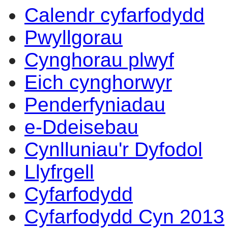
Calendr cyfarfodydd
14:00
14:00
14:00
14:00
14:00
14:00
14:00
14:00
09:30
17:00
14:00
14
14
14
14
14
Pwyllgorau
Cynghorau plwyf
Eich cynghorwyr
Penderfyniadau
e-Ddeisebau
Cynlluniau'r Dyfodol
Llyfrgell
Cyfarfodydd
Cyfarfodydd Cyn 2013