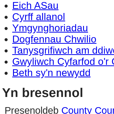
Eich ASau
Cyrff allanol
Ymgynghoriadau
Dogfennau Chwilio
Tanysgrifiwch am ddi
Gwyliwch Cyfarfod o'r
Beth sy'n newydd
Yn bresennol
Presenoldeb
County Counc