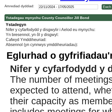
Amrediad dyddiad:
Ystadegau mynychu County Councillor Jill Bond
Ystadegyn
Nifer y cyfarfodydd y disgwylir i Aelod eu mynychu:
Yn bresennol, yn ôl y disgwyl:
Cafwyd Ymddiheuriad:
Absennol (yn cynnwys ymddiheuriadau):
Eglurhad o gyfrifiadau
Nifer y cyfarfodydd y 
The number of meetings 
expected to attend, wheth
their capacity as membe
includes meetings for w