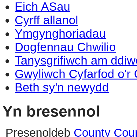
Eich ASau
Cyrff allanol
Ymgynghoriadau
Dogfennau Chwilio
Tanysgrifiwch am ddi
Gwyliwch Cyfarfod o'r
Beth sy'n newydd
Yn bresennol
Presenoldeb
County Coun