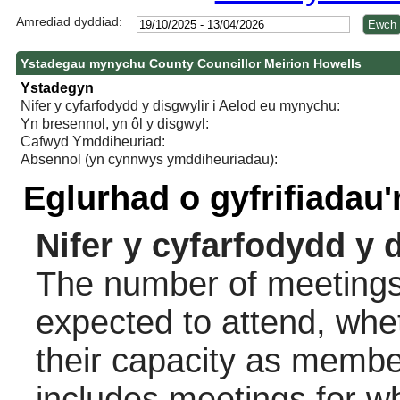
Amrediad dyddiad:
Ystadegau mynychu County Councillor Meirion Howells
Ystadegyn
Nifer y cyfarfodydd y disgwylir i Aelod eu mynychu:
Yn bresennol, yn ôl y disgwyl:
Cafwyd Ymddiheuriad:
Absennol (yn cynnwys ymddiheuriadau):
Eglurhad o gyfrifiadau
Nifer y cyfarfodydd y 
The number of meetings 
expected to attend, wheth
their capacity as membe
includes meetings for w