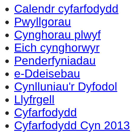
Calendr cyfarfodydd
14:00
14:00
14:00
14:00
14:00
14:00
14:00
14:00
13:00
14:00
14:00
09:30
17:00
14:00
10:00
Pwyllgorau
Cynghorau plwyf
Eich cynghorwyr
Penderfyniadau
e-Ddeisebau
Cynlluniau'r Dyfodol
Llyfrgell
Cyfarfodydd
Cyfarfodydd Cyn 2013