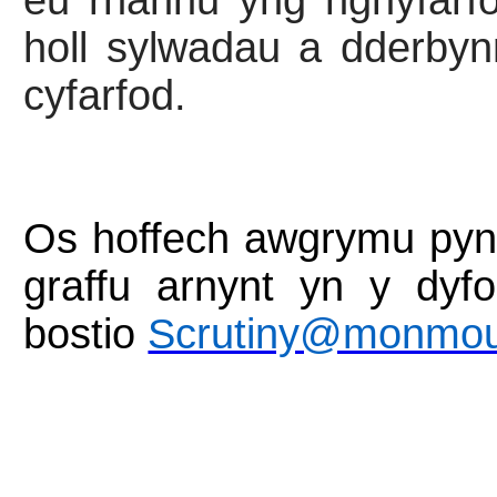
eu rhannu yng nghyfarfo
holl sylwadau a dderbyn
cyfarfod.
Os hoffech awgrymu pync
graffu arnynt yn y dy
bostio
Scrutiny@monmout