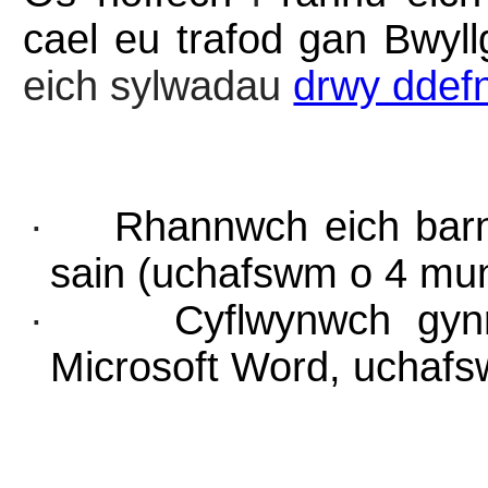
cael eu trafod gan Bwyll
eich sylwadau
drwy ddefn
·
Rhannwch eich barn 
sain (uchafswm o 4 mun
·
Cyflwynwch gynr
Microsoft Word, uchafs