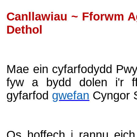
Canllawiau ~ Fforwm A
Dethol
Mae ein cyfarfodydd Pwyll
fyw a bydd dolen i'r 
gyfarfod
gwefan
Cyngor 
Os hoffech
i
rannu eich