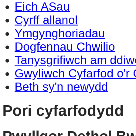
Eich ASau
Cyrff allanol
Ymgynghoriadau
Dogfennau Chwilio
Tanysgrifiwch am ddi
Gwyliwch Cyfarfod o'r
Beth sy'n newydd
Pori cyfarfodydd