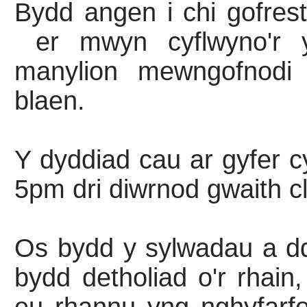
Bydd angen i chi gofrest
er mwyn cyflwyno'r 
manylion mewngofnodi 
blaen.
Y dyddiad cau ar gyfer c
5pm dri diwrnod gwaith cl
Os bydd y sylwadau a d
bydd detholiad o'r rhain,