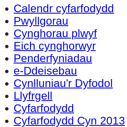
Calendr cyfarfodydd
Pwyllgorau
Cynghorau plwyf
Eich cynghorwyr
Penderfyniadau
e-Ddeisebau
Cynlluniau'r Dyfodol
Llyfrgell
Cyfarfodydd
Cyfarfodydd Cyn 2013