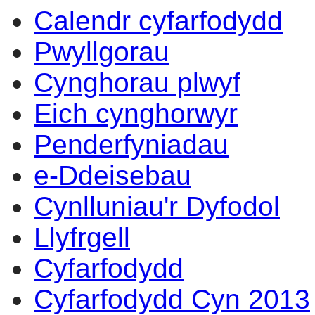
Calendr cyfarfodydd
Pwyllgorau
Cynghorau plwyf
Eich cynghorwyr
Penderfyniadau
e-Ddeisebau
Cynlluniau'r Dyfodol
Llyfrgell
Cyfarfodydd
Cyfarfodydd Cyn 2013