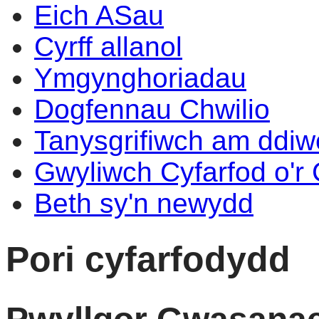
Eich ASau
Cyrff allanol
Ymgynghoriadau
Dogfennau Chwilio
Tanysgrifiwch am ddi
Gwyliwch Cyfarfod o'r
Beth sy'n newydd
Pori cyfarfodydd