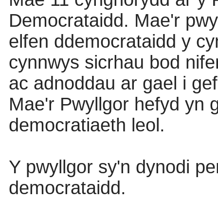
Democrataidd
.
Mae'r
pwy
elfen
ddemocrataidd
y
cy
cynnwys
sicrhau
bod
nife
ac
adnoddau
ar
gael
i
gef
Mae'r
Pwyllgor
hefyd
yn
g
democratiaeth
leol
.
Y
pwyllgor
sy'n
dynodi
pe
democrataidd
.