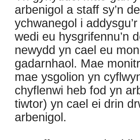
arbenigol a staff sy’n d
ychwanegol i addysgu’r
wedi eu hysgrifennu’n d
newydd yn cael eu monit
gadarnhaol. Mae monitr
mae ysgolion yn cyflw
chyflenwi heb fod yn ar
tiwtor) yn cael ei drin 
arbenigol.