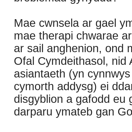
Mae cwnsela ar gael y
mae therapi chwarae ar
ar sail anghenion, ond
Ofal Cymdeithasol, nid 
asiantaeth (yn cynnwys 
cymorth addysg) ei ddar
disgyblion a gafodd e
darparu ymateb gan Go