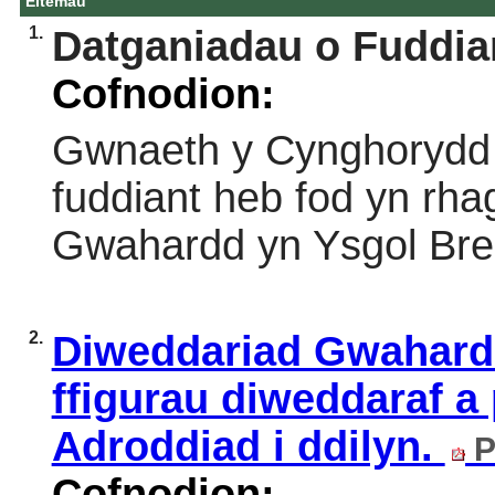
Eitemau
1.
Datganiadau o Fuddia
Cofnodion:
Gwnaeth y Cynghorydd
fuddiant heb fod yn rhag
Gwahardd yn Ysgol Breni
2.
Diweddariad Gwahardd
ffigurau diweddaraf a
Adroddiad i ddilyn.
P
Cofnodion: