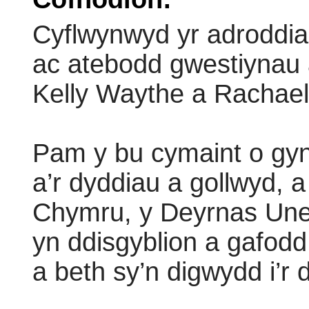
Cyflwynwyd yr adroddi
ac atebodd gwestiynau
Kelly Waythe a Rachae
Pam y bu cymaint o gyn
a’r dyddiau a gollwyd, 
Chymru, y Deyrnas Uned
yn ddisgyblion a gafod
a beth sy’n digwydd i’r 