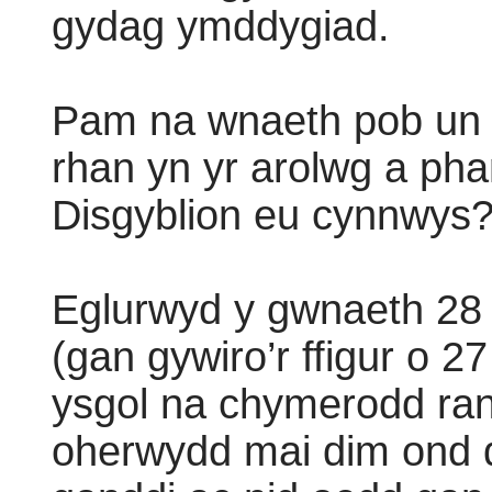
gydag ymddygiad.
Pam na wnaeth pob un 
rhan yn yr arolwg a ph
Disgyblion eu cynnwys
Eglurwyd y gwnaeth 28
(gan gywiro’r ffigur o 2
ysgol na chymerodd ra
oherwydd mai dim ond d