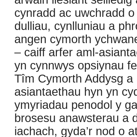
cynradd ac uwchradd o 
dulliau, cynlluniau a ph
angen cymorth ychwan
– caiff arfer aml-asianta
yn cynnwys opsiynau fe
Tîm Cymorth Addysg a 
asiantaethau hyn yn cy
ymyriadau penodol y gal
brosesu anawsterau a d
iachach, gyda’r nod o a