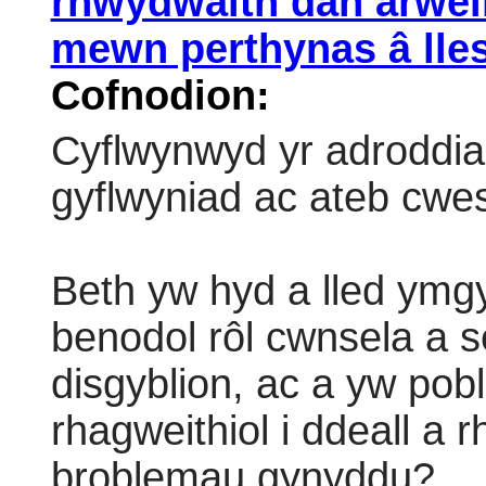
rhwydwaith dan arwei
mewn perthynas â lles
Cofnodion:
Cyflwynwyd yr adroddi
gyflwyniad ac ateb cwe
Beth yw hyd a lled ymgy
benodol rôl cwnsela a s
disgyblion, ac a yw pob
rhagweithiol i ddeall a 
broblemau gynyddu?