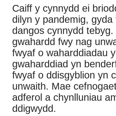
Caiff y cynnydd ei brio
dilyn y pandemig, gyda
dangos cynnydd tebyg. C
gwahardd fwy nag unwai
fwyaf o waharddiadau y
gwaharddiad yn benderf
fwyaf o ddisgyblion yn
unwaith. Mae cefnogae
adferol a chynlluniau aml
ddigwydd.