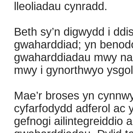
lleoliadau cynradd.
Beth sy’n digwydd i ddis
gwaharddiad; yn benodol
gwaharddiadau mwy nag
mwy i gynorthwyo ysgo
Mae’r broses yn cynnwy
cyfarfodydd adferol ac 
gefnogi ailintegreiddio 