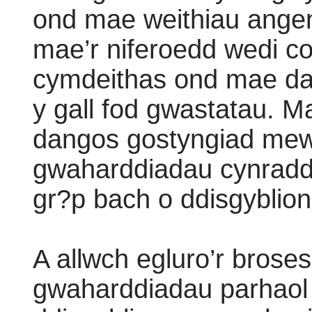
ond mae weithiau angen
mae’r niferoedd wedi 
cymdeithas ond mae dat
y gall fod gwastatau. M
dangos gostyngiad me
gwaharddiadau cynradd
gr?p bach o ddisgyblio
A allwch egluro’r bros
gwaharddiadau parhaol a