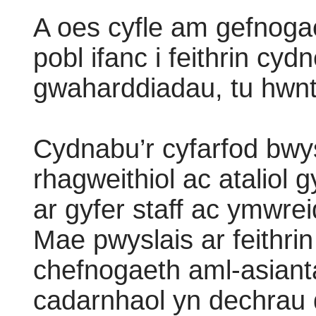
A oes cyfle am gefnogae
pobl ifanc i feithrin cyd
gwaharddiadau, tu hwnt 
Cydnabu’r cyfarfod bwy
rhagweithiol ac ataliol 
ar gyfer staff ac ymwrei
Mae pwyslais ar feithri
chefnogaeth aml-asianta
cadarnhaol yn dechrau