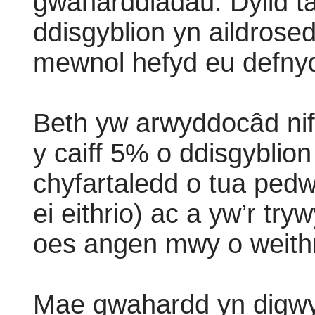
gwaharddiadau. Dylid ta
ddisgyblion yn aildrose
mewnol hefyd eu defnydd
Beth yw arwyddocâd nif
y caiff 5% o ddisgyblio
chyfartaledd o tua pedwa
ei eithrio) ac a yw’r tr
oes angen mwy o weith
Mae gwahardd yn digwyd