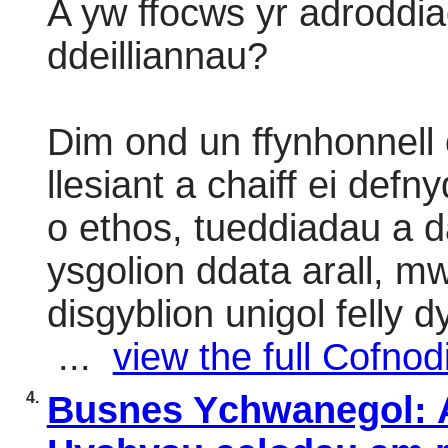
A yw ffocws yr adroddi
ddeilliannau?
Dim ond un ffynhonnell
llesiant a chaiff ei defn
o ethos, tueddiadau a 
ysgolion ddata arall, m
disgyblion unigol felly 
...
view the full Cofnodi
4.
Busnes Ychwanegol: A