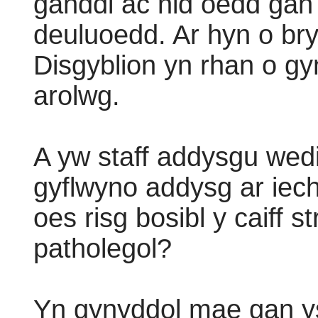
ganddi ac nid oedd gan
deuluoedd. Ar hyn o br
Disgyblion yn rhan o gyn
arolwg.
A yw staff addysgu wedi 
gyflwyno addysg ar iec
oes risg bosibl y caiff st
patholegol?
Yn gynyddol mae gan y