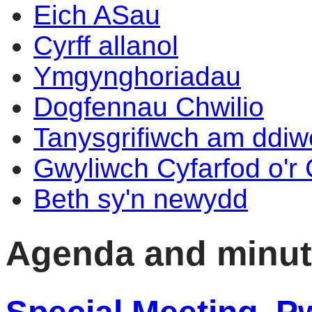
Eich ASau
Cyrff allanol
Ymgynghoriadau
Dogfennau Chwilio
Tanysgrifiwch am ddi
Gwyliwch Cyfarfod o'r
Beth sy'n newydd
Agenda and minu