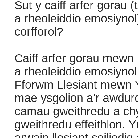
Sut y caiff arfer gorau 
a rheoleiddio emosiynol
corfforol?
Caiff arfer gorau mewn
a rheoleiddio emosiynol
Fforwm Llesiant mewn Ys
mae ysgolion a’r awdurd
camau gweithredu a chyf
gweithredu effeithlon.
arwain llesiant seiliedig