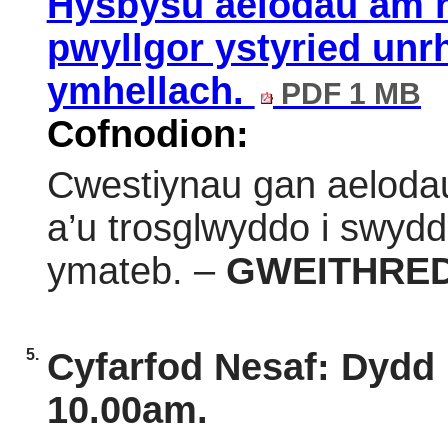
Hysbysu aelodau am ri
pwyllgor ystyried unr
ymhellach.
PDF 1 MB
Cofnodion:
Cwestiynau gan aelodau
a’u trosglwyddo i swydd
ymateb. –
GWEITHRE
5.
Cyfarfod Nesaf: Dydd
10.00am.