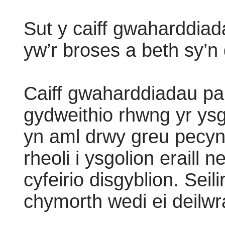
Sut y caiff gwaharddia
yw’r broses a beth sy’n 
Caiff gwaharddiadau pa
gydweithio rhwng yr ysgo
yn aml drwy greu pecyn
rheoli i ysgolion eraill
cyfeirio disgyblion. Seil
chymorth wedi ei deilwra