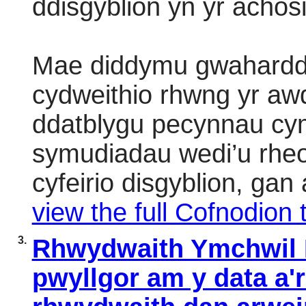
ddisgyblion yn yr achos
Mae diddymu gwaharddi
cydweithio rhwng yr awdu
ddatblygu pecynnau cy
symudiadau wedi’u rhe
cyfeirio disgyblion, gan
view the full Cofnodion t
3.
Rhwydwaith Ymchwil I
pwyllgor am y data a