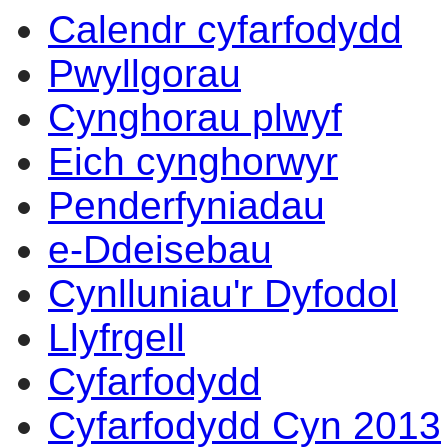
Calendr cyfarfodydd
Pwyllgorau
Cynghorau plwyf
Eich cynghorwyr
Penderfyniadau
e-Ddeisebau
Cynlluniau'r Dyfodol
Llyfrgell
Cyfarfodydd
Cyfarfodydd Cyn 2013