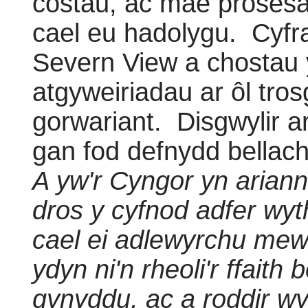
costau, ac mae prosesa
cael eu hadolygu.
Cyfra
Severn View a chostau 
atgyweiriadau ar ôl tros
gorwariant.
Disgwylir a
gan fod defnydd bellach 
A yw'r Cyngor yn ariannu
dros y cyfnod adfer wy
cael ei adlewyrchu mew
ydyn ni'n rheoli'r ffaith
gynyddu, ac a roddir wy