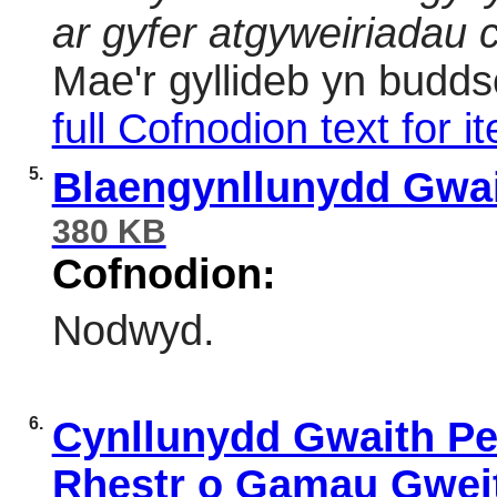
ar gyfer atgyweiriadau 
Mae'r gyllideb yn budd
full Cofnodion text for i
5.
Blaengynllunydd Gwai
380 KB
Cofnodion:
Nodwyd.
6.
Cynllunydd Gwaith Pe
Rhestr o Gamau Gwei