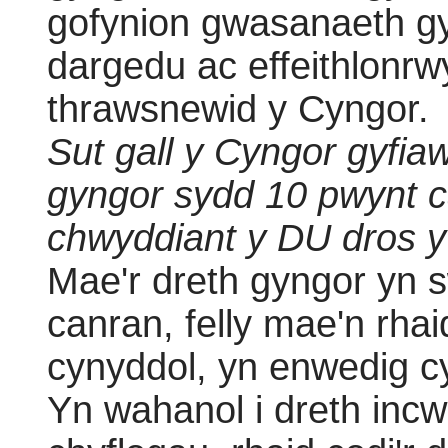
gofynion gwasanaeth gy
dargedu ac effeithlonr
thrawsnewid y Cyngor.
Sut gall y Cyngor gyfi
gyngor sydd 10 pwynt 
chwyddiant y DU dros 
Mae'r dreth gyngor yn s
canran, felly mae'n rha
cynyddol, yn enwedig cyf
Yn wahanol i dreth incw