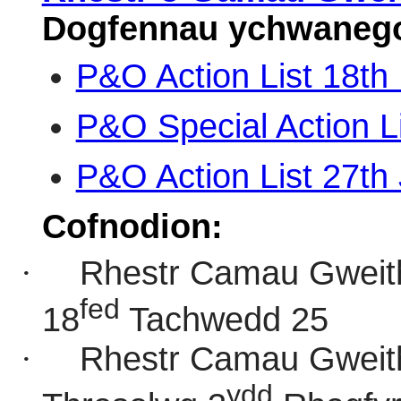
Dogfennau ychwanego
P&O Action List 18t
P&O Special Action L
P&O Action List 27th
Cofnodion:
·
Rhestr Camau Gweith
fed
18
Tachwedd 25
·
Rhestr Camau Gweith
ydd