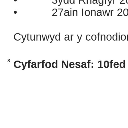
•
3ydd Rhagfyr 2
•
27ain Ionawr 20
Cytunwyd ar y cofnodio
8.
Cyfarfod Nesaf: 10fe