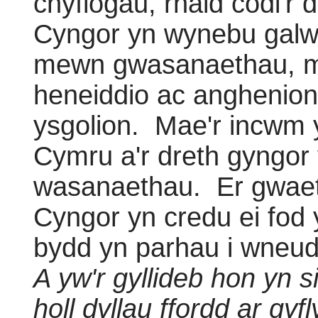
chyflogau, rhaid codi'r
Cyngor yn wynebu galw
mewn gwasanaethau, me
heneiddio ac anghenio
ysgolion.
Mae'r incwm 
Cymru a'r dreth gyngor
wasanaethau.
Er gwaet
Cyngor yn credu ei fod
bydd yn parhau i wneud
A yw'r gyllideb hon yn si
holl dyllau ffordd ar gy