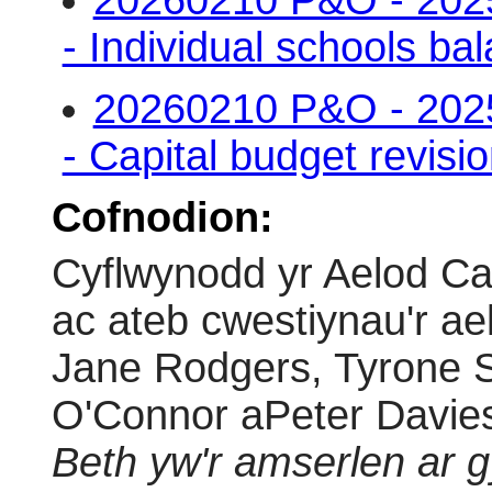
20260210 P&O - 2025-
- Individual schools b
20260210 P&O - 2025-
- Capital budget revisi
Cofnodion:
Cyflwynodd yr Aelod Ca
ac ateb cwestiynau'r a
Jane Rodgers, Tyrone S
O'Connor aPeter Davie
Beth yw'r amserlen ar gy