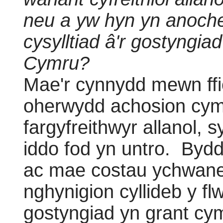
neu a yw hyn yn anoche
cysylltiad â'r gostyngi
Cymru?
Mae'r cynnydd mewn ffio
oherwydd achosion cym
fargyfreithwyr allanol, 
iddo fod yn untro.
Bydd 
ac mae costau ychwane
nghynigion cyllideb y fl
gostyngiad yn grant cy