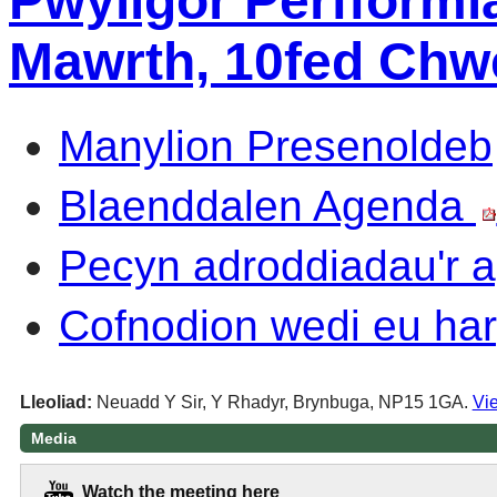
Pwyllgor Perfformi
Mawrth, 10fed Chwe
Manylion Presenoldeb
Blaenddalen Agenda
Pecyn adroddiadau'r
Cofnodion wedi eu har
Lleoliad:
Neuadd Y Sir, Y Rhadyr, Brynbuga, NP15 1GA.
Vie
Media
Watch the meeting here