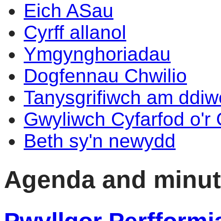
Eich ASau
Cyrff allanol
Ymgynghoriadau
Dogfennau Chwilio
Tanysgrifiwch am ddi
Gwyliwch Cyfarfod o'r
Beth sy'n newydd
Agenda and minu