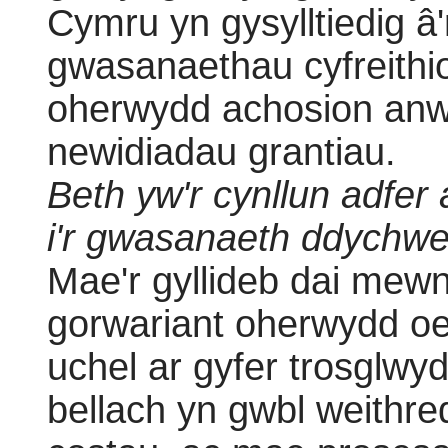
Cymru yn gysylltiedig â'
gwasanaethau cyfreithio
oherwydd achosion anwa
newidiadau grantiau.
Beth yw'r cynllun adfer a
i'r gwasanaeth ddychwely
Mae'r gyllideb dai mewn
gorwariant oherwydd oe
uchel ar gyfer trosglw
bellach yn gwbl weithred