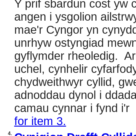
Y prif sbardun cost yw c
angen i ysgolion ailstrw
mae'r Cyngor yn cynyddu
unrhyw ostyngiad mewn st
gyflymder rheoledig.
Ar
uchel, cynhelir cyfarfo
chydweithwyr cyllid, gw
adnoddau dynol i ddada
camau cynnar i fynd i'r
for item 3.
4.