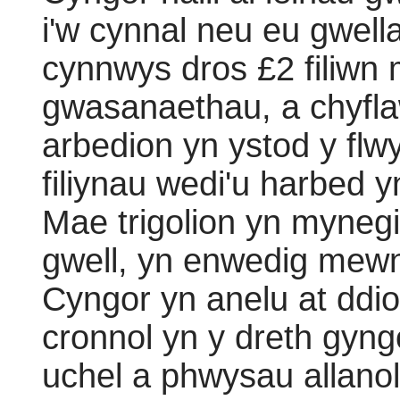
i'w cynnal neu eu gwella
cynnwys dros £2 filiwn
gwasanaethau, a chyfl
arbedion yn ystod y fl
filiynau wedi'u harbed 
Mae trigolion yn myne
gwell, yn enwedig mewn 
Cyngor yn anelu at ddiog
cronnol yn y dreth gyn
uchel a phwysau allanol,