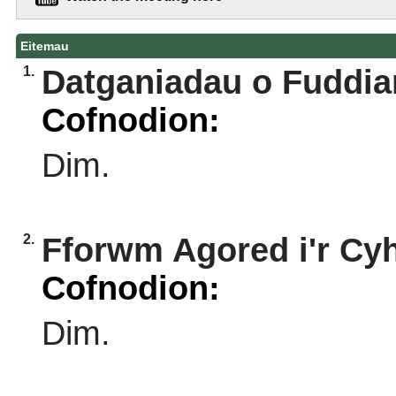
Eitemau
1.
Datganiadau o Fuddia
Cofnodion:
Dim.
2.
Fforwm Agored i'r Cy
Cofnodion:
Dim.