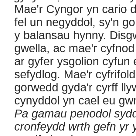
Mae'r Cyngor yn cario di
fel un negyddol, sy'n g
y balansau hynny. Disgwy
gwella, ac mae'r cyfno
ar gyfer ysgolion cyfun
sefydlog. Mae'r cyfrifol
gorwedd gyda'r cyrff l
cynyddol yn cael eu gwne
Pa gamau penodol sydd 
cronfeydd wrth gefn yr y