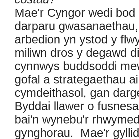
Mae'r Cyngor wedi bod 
darparu gwasanaethau,
arbedion yn ystod y fl
miliwn dros y degawd d
cynnwys buddsoddi mewn 
gofal a strategaethau ai
cymdeithasol, gan darg
Byddai llawer o fusnes
bai'n wynebu'r rhwymedi
gynghorau.
Mae'r gylli