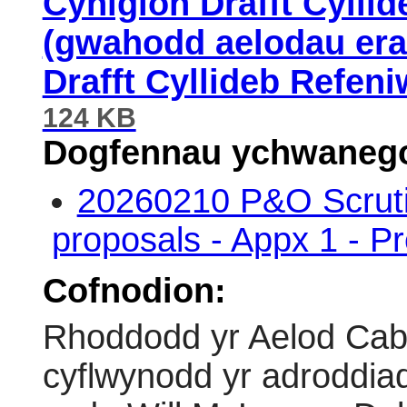
Cynigion Drafft Cyllid
(gwahodd aelodau erail
Drafft Cyllideb Refeni
124 KB
Dogfennau ychwanego
20260210 P&O Scruti
proposals - Appx 1 - P
Cofnodion:
Rhoddodd yr Aelod Cabi
cyflwynodd yr adroddia