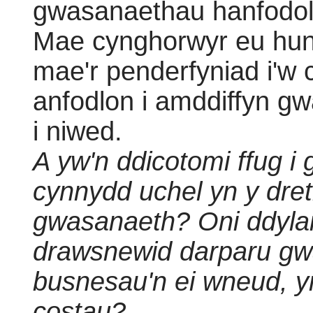
gwasanaethau hanfodol -
Mae cynghorwyr eu hunai
mae'r penderfyniad i'w 
anfodlon i amddiffyn gw
i niwed.
A yw'n ddicotomi ffug i g
cynnydd uchel yn y dre
gwasanaeth? Oni ddylai
drawsnewid darparu gw
busnesau'n ei wneud, y
costau?