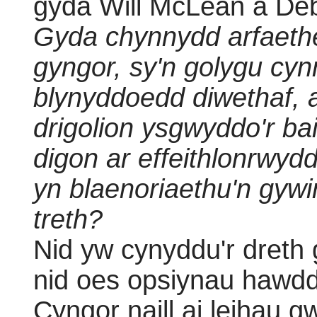
gyda Will McLean a Debr
Gyda chynnydd arfaethe
gyngor, sy'n golygu cy
blynyddoedd diwethaf, a
drigolion ysgwyddo'r b
digon ar effeithlonrwyd
yn blaenoriaethu'n gyw
treth?
Nid yw cynyddu'r dreth
nid oes opsiynau hawdd 
Cyngor naill ai leihau 