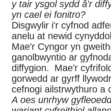
y tair ysgol sydd â'r di
yn cael ei fonitro?
Disgwylir i'r cyfnod adf
anelu at newid cynyddol 
Mae'r Cyngor yn gweithi
ganolbwyntio ar gyfnod
diffygion.
Mae'r cyfrifol
gorwedd ar gyrff llywod
cefnogi ailstrwythuro a 
A oes unrhyw gyfleoedd 
wariant cyfreithiol all