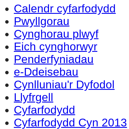
Calendr cyfarfodydd
Pwyllgorau
Cynghorau plwyf
Eich cynghorwyr
Penderfyniadau
e-Ddeisebau
Cynlluniau'r Dyfodol
Llyfrgell
Cyfarfodydd
Cyfarfodydd Cyn 2013