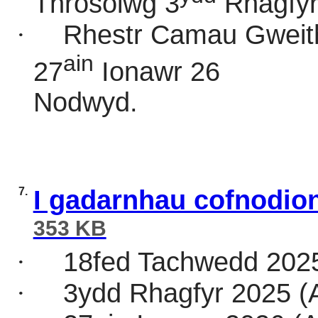
Throsolwg 3
Rhagfyr
·
Rhestr Camau Gweith
ain
27
Ionawr 26
Nodwyd.
7.
I gadarnhau cofnodio
353 KB
·
18fed Tachwedd 202
·
3ydd Rhagfyr 2025 (